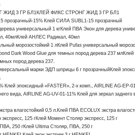
л
КЛЕЙ ФИКС СТРОНГ ЖИД 3 ГР БЛ1
-15% Клей СИЛА SUBL1-15 прозрачный
Клей ПВА Экон для дерева униве
Клей АНЛЕС Радикал, 40мл
Клей Pufas универсальный морозо
Клей
емных пород дерева 237.
Клей эпок
.
% Клей эпоксидный «FASTER», 2-х комп., AIRLINE AG-EP-0
-11% Клей для зеркал заднего 
Клей ПВА ECOLUX экстра влагосто
Клей Момент Столяр экспресс, 125 г
Клей Ultima Столяр, ПВА, 250 г
Клей экон экстрим 3 г HENKEL