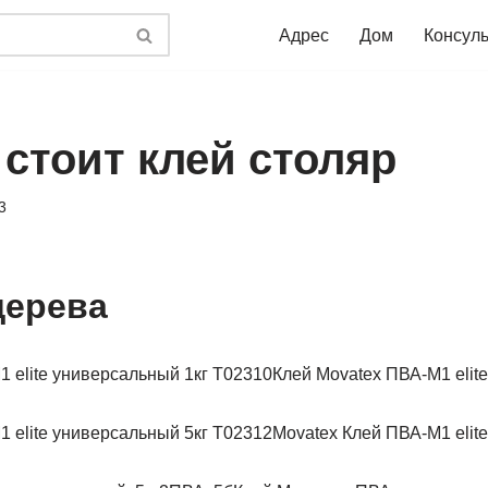
Адрес
Дом
Консул
 стоит клей столяр
3
дерева
Клей Movatex ПВА-М1 elit
Movatex Клей ПВА-М1 elit