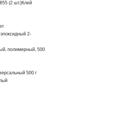
Клей
мл
 эпоксидный 2-
ый, полимерный, 500
версальный 500 г
елый