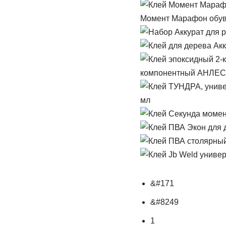
Момент Марафон обувн
компонентный АНЛЕС 
мл
&#171
&#8249
1