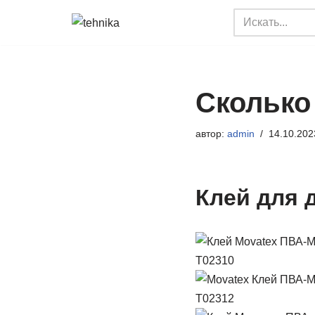
Перейти
к
содержимому
Сколько
автор:
admin
14.10.202
Клей для 
Т02310
Т02312