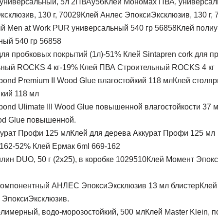
Клей Мономах ПВА, универсал
Клей Анлес ЭпоксиЭксклюзив, 130 г, 
Клей полиу
ый 540 гр 56858
-51% Клей Sintapren cork для п
-19% Клей ПВА Строительный ROCKS 4 кг
Клей столяр
йкий 118 мл
Wood Glue повышенной.
Клей для дерева Аккурат Профи 125 мл
-52% Клей Ермак 6ml 669-162
Клей Момент Эпокси
Клей
ЭпоксиЭксклюзив.
Клей Master Klein, 