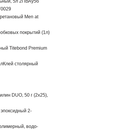
ьный, 5л 2ПВАу5б
70029
ретановый Men at
робковых покрытий (1л)
ный Titebond Premium
Клей столярный
лин DUO, 50 г (2х25),
 эпоксидный 2-
полимерный, водо-