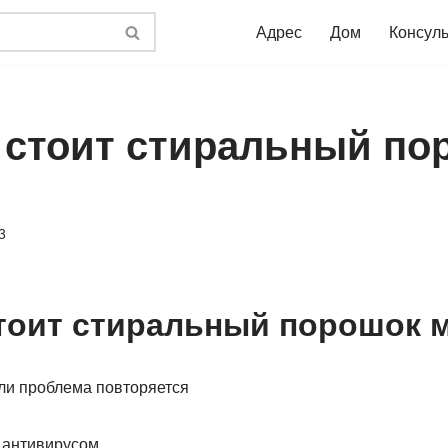
Адрес
Дом
Консул
 стоит стиральный по
3
тоит стиральный порошок 
сли проблема повторяется
 антивирусом.