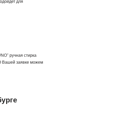
одойдет для
UNO" ручная стирка
 ПО Вашей заявке можем
бурге