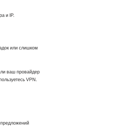
а и IP.
ладок или слишком
если ваш провайдер
пользуетесь VPN.
2 предложений