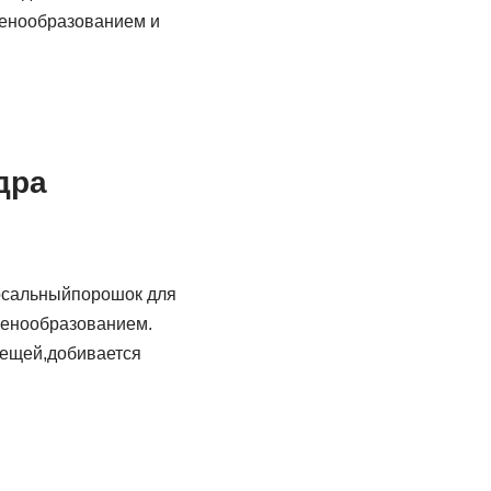
пенообразованием и
дра
рсальныйпорошок для
пенообразованием.
 вещей,добивается