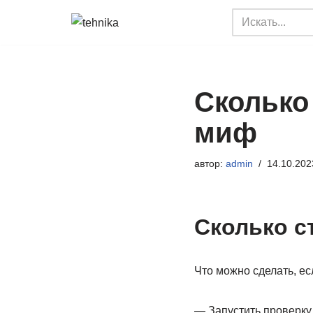
Перейти
к
содержимому
Сколько
миф
автор:
admin
14.10.202
Сколько с
Что можно сделать, е
— Запустить проверку