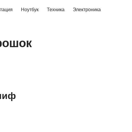
ьтация
Ноутбук
Техника
Электроника
рошок
миф