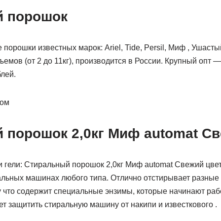
й порошок
порошки известных марок: Ariel, Tide, Persil, Миф , Ушасты
емов (от 2 до 11кг), производится в России. Крупный опт — 
лей.
том
 порошок 2,0кг Миф automat Св
 гели: Стиральный порошок 2,0кг Миф automat Свежий цвет
альных машинах любого типа. Отлично отстирывает разные 
у что содержит специальные энзимы, которые начинают рабо
т защитить стиральную машину от накипи и известкового .