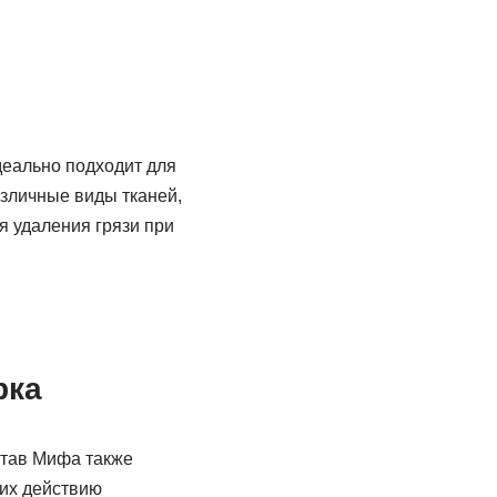
деально подходит для
азличные виды тканей,
я удаления грязи при
рка
став Мифа также
 их действию