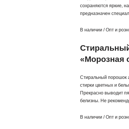
сохраняются яркие, н
предназначен специальн
В наличии / Опт и роз
Стиральный
«Морозная с
Стиральный порошок а
стирки цветных и бел
Прекрасно выводит пят
белизны. Не рекомендо
В наличии / Опт и роз