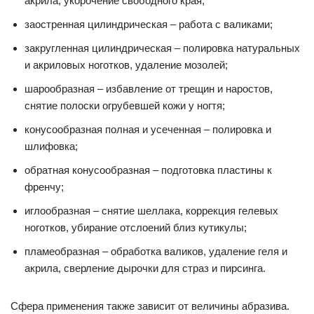
акрила, укорочение свободного края;
заостренная цилиндрическая – работа с валиками;
закругленная цилиндрическая – полировка натуральных
и акриловых ноготков, удаление мозолей;
шарообразная – избавление от трещин и наростов,
снятие полоски огрубевшей кожи у ногтя;
конусообразная полная и усеченная – полировка и
шлифовка;
обратная конусообразная – подготовка пластины к
френчу;
иглообразная – снятие шеллака, коррекция гелевых
ноготков, убирание отслоений близ кутикулы;
пламеобразная – обработка валиков, удаление геля и
акрила, сверление дырочки для страз и пирсинга.
Сфера применения также зависит от величины абразива.