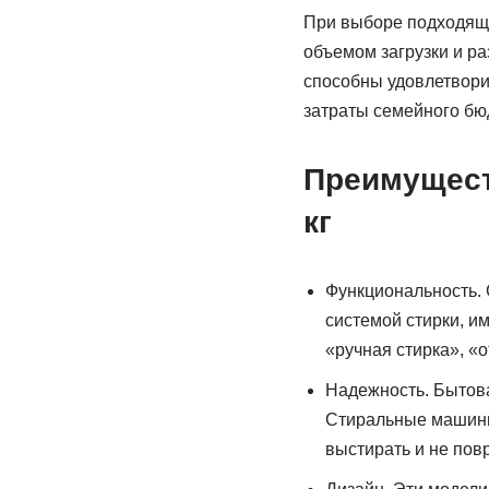
При выборе подходяще
объемом загрузки и ра
способны удовлетворит
затраты семейного бю
Преимущест
кг
Функциональность.
системой стирки, им
«ручная стирка», «
Надежность. Бытова
Стиральные машины
выстирать и не повр