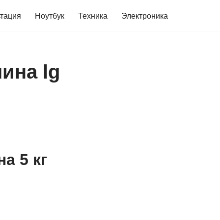
ьтация
Ноутбук
Техника
Электроника
ина lg
а 5 кг