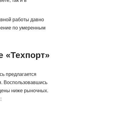
те, так и в
авной работы давно
шение по умеренным
е «Техпорт»
сь предлагается
я. Воспользовавшись
 цены ниже рыночных.
: