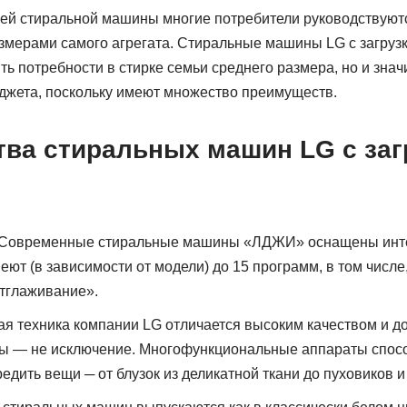
й стиральной машины многие потребители руководствуютс
змерами самого агрегата. Стиральные машины LG с загрузко
ь потребности в стирке семьи среднего размера, но и знач
джета, поскольку имеют множество преимуществ.
ва стиральных машин LG с загр
 Современные стиральные машины «ЛДЖИ» оснащены инт
еют (в зависимости от модели) до 15 программ, в том числе
отглаживание».
я техника компании LG отличается высоким качеством и д
 ― не исключение. Многофункциональные аппараты спос
едить вещи ─ от блузок из деликатной ткани до пуховиков и