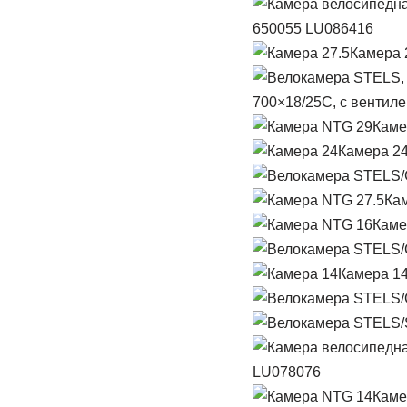
650055 LU086416
Камера 
700×18/25C, с вентилем
Каме
Камера 24
Кам
Каме
Камера 14
LU078076
Каме