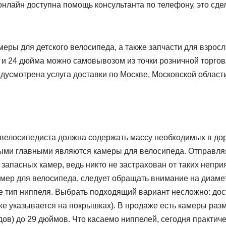
онлайн доступна помощь консультанта по телефону, это сд
еры для детского велосипеда, а также запчасти для взрос
6 и 24 дюйма можно самовывозом из точки розничной торгов
дусмотрена услуга доставки по Москве, Московской области
 велосипедиста должна содержать массу необходимых в дор
ыми главными являются камеры для велосипеда. Отправляяс
 запасных камер, ведь никто не застрахован от таких непри
мер для велосипеда, следует обращать внимание на диамет
е тип ниппеля. Выбрать подходящий вариант несложно: дос
же указывается на покрышках). В продаже есть камеры раз
дов) до 29 дюймов. Что касаемо ниппелей, сегодня практич