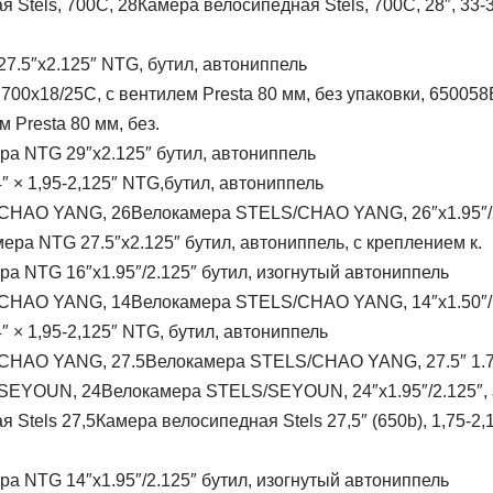
Камера велосипедная Stels, 700C, 28″, 33-3
27.5″x2.125″ NTG, бутил, автониппель
 Presta 80 мм, без.
ра NTG 29″x2.125″ бутил, автониппель
″ × 1,95-2,125″ NTG,бутил, автониппель
Велокамера STELS/CHAO YANG, 26″x1.95″/2
ера NTG 27.5″x2.125″ бутил, автониппель, с креплением к.
ра NTG 16″x1.95″/2.125″ бутил, изогнутый автониппель
Велокамера STELS/CHAO YANG, 14″x1.50″/1.
″ × 1,95-2,125″ NTG, бутил, автониппель
Велокамера STELS/CHAO YANG, 27.5″ 1.75/
Велокамера STELS/SEYOUN, 24″x1.95″/2.125″, 
Камера велосипедная Stels 27,5″ (650b), 1,75-2,1
ра NTG 14″x1.95″/2.125″ бутил, изогнутый автониппель