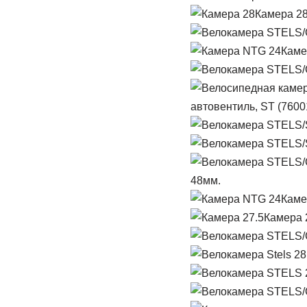
Камера 28
Каме
автовентиль, ST (7600
48мм.
Каме
Камера 2