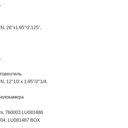
.
 26″x1.95″/2.125″,
.
товентиль.
12″1/2 x 1.95″/2″1/4,
Велокамера
5mm, 760003 LU081486
0004, LU081487 BOX