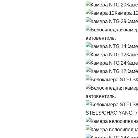
Каме
Камера 12
Каме
автовентиль.
Каме
Каме
Каме
Каме
автовентиль.
STELS/CHAO YANG, 700
Каме