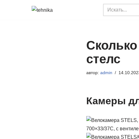
Перейти
к
содержимому
Сколько
стелс
автор:
admin
14.10.202
Камеры дл
700×33/37C, с вентилем