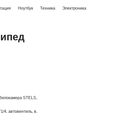
ьтация
Ноутбук
Техника
Электроника
сипед
Велокамера STELS,
/4, автовентиль, в.