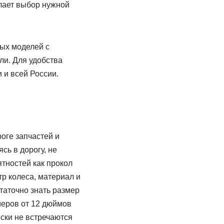
елает выбор нужной
лых моделей с
ли. Для удобства
 и всей России.
оге запчастей и
ь в дорогу, не
ятностей как прокол
р колеса, материал и
таточно знать размер
меров от 12 дюймов
ески не встречаются