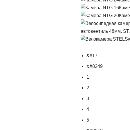
Каме
Каме
автовентиль 48мм, ST.
&#171
&#8249
1
2
3
4
5