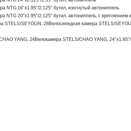
ра NTG 16″x1.95″/2.125″ бутил, изогнутый автониппель
ра NTG 20″x1.95″/2.125″ бутил, автониппель, с креплением к
Велосипедная камера STELS/SEYOUN
Велокамера STELS/CHAO YANG, 24″x1.95″/2