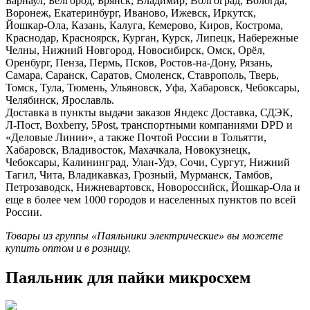
Барнаул, Белгород, Брянск, Владимир, Волгоград, Вологда,
Воронеж, Екатеринбург, Иваново, Ижевск, Иркутск,
Йошкар‑Ола, Казань, Калуга, Кемерово, Киров, Кострома,
Краснодар, Красноярск, Курган, Курск, Липецк, Набережные
Челны, Нижний Новгород, Новосибирск, Омск, Орёл,
Оренбург, Пенза, Пермь, Псков, Ростов-на-Дону, Рязань,
Самара, Саранск, Саратов, Смоленск, Ставрополь, Тверь,
Томск, Тула, Тюмень, Ульяновск, Уфа, Хабаровск, Чебоксары,
Челябинск, Ярославль.
Доставка в пункты выдачи заказов Яндекс Доставка, СДЭК,
Л-Пост, Boxberry, 5Post, транспортными компаниями DPD и
«Деловые Линии», а также Почтой России в Тольятти,
Хабаровск, Владивосток, Махачкала, Новокузнецк,
Чебоксары, Калининград, Улан-Удэ, Сочи, Сургут, Нижний
Тагил, Чита, Владикавказ, Грозный, Мурманск, Тамбов,
Петрозаводск, Нижневартовск, Новороссийск, Йошкар-Ола и
еще в более чем 1000 городов и населенных пунктов по всей
России.
Товары из группы «Паяльники электрические» вы можете
купить оптом и в розницу.
Паяльник для пайки микросхем