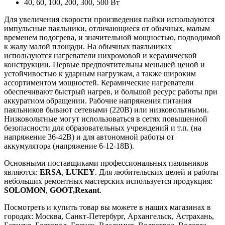
40, 60, 100, 200, 300, 500 Вт
Для увеличения скорости произведения пайки используются
импульсные паяльники, отличающиеся от обычных, малым
временем подогрева, и значительной мощностью, подводимой
к жалу малой площади. На обычных паяльниках
используются нагреватели нихромовой и керамической
конструкции. Первые предпочтительны меньшей ценой и
устойчивостью к ударным нагрузкам, а также широким
ассортиментом мощностей. Керамические нагреватели
обеспечивают быстрый нагрев, и большой ресурс работы при
аккуратном обращении. Рабочие напряжения питания
паяльников бывают сетевыми (220В) или низковольтными.
Низковольтные могут использоваться в сетях повышенной
безопасности для образовательных учреждений и т.п. (на
напряжение 36-42В) и для автономной работы от
аккумулятора (напряжение 6-12-18В).
Основными поставщиками профессиональных паяльников
являются:
ERSA
,
LUKEY
. Для любительских целей и работы
небольших ремонтных мастерских используется продукция:
SOLOMON
,
GOOT,
Rexant
.
Посмотреть и купить товар вы можете в наших магазинах в
городах: Москва, Санкт-Петербург, Архангельск, Астрахань,