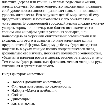
пластика, дерева или глины. В первые годы своей жизни,
малыш получает большое количество информации, повышает
свой уровень осознанности, развивает навыки и повышает
уровень интеллекта. Его окружает целый мир, который ему
предстоит изучить и познакомиться с его обитателями –
животными. В современной городской жизни сложно вживую
увидеть корову или овечку, или близко познакомится со
слоном или жирафом даже в условиях зоопарка, или
понаблюдать за морскими обитателями: осьминогами или
акулами. Для этого и созданы точные маленькие копии
представителей фауны. Каждому ребенку будет интересно
подержать в руках точную копию понравившегося зверя,
досконально его изучить, посчитать количество конечностей,
убедится в наличии рогов и хвоста, рассмотреть морду и тело.
Тем самым будет развиваться фантазия, мелкая моторика рук,
тактильная и зрительная память.
Виды фигурок животных:
Наборы домашних животный;
Фигурки животных по отдельности;
Наборы «Мама и детёныш»;
Собаки;
Динозавры;
Киты и акулы.