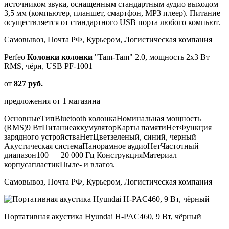
источником звука, оснащенным стандартным аудио выходом
3,5 мм (компьютер, планшет, смартфон, MP3 плеер). Питание
осуществляется от стандартного USB порта любого компьют.
Самовывоз, Почта РФ, Курьером, Логистическая компания
Perfeo
Колонки
колонки
"Tam-Tam" 2.0, мощность 2х3 Вт
RMS, чёрн, USB PF-1001
от
827 руб.
предложения от 1 магазина
ОсновныеТипBluetooth колонкаНоминальная мощность
(RMS)9 ВтПитаниеаккумуляторКарты памятиНетФункция
зарядного устройстваНетЦветзеленый, синий, черный
Акустическая системаПанорамное аудиоНетЧастотный
диапазон100 — 20 000 Гц КонструкцияМатериал
корпусапластикПыле- и влагоз.
Самовывоз, Почта РФ, Курьером, Логистическая компания
Портативная акустика Hyundai H-PAC460, 9 Вт, чёрный