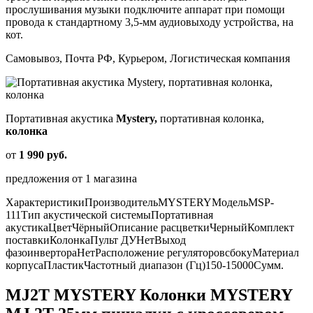
прослушивания музыки подключите аппарат при помощи
провода к стандартному 3,5-мм аудиовыходу устройства, на
кот.
Самовывоз, Почта РФ, Курьером, Логистическая компания
Портативная акустика
Mystery,
портативная колонка,
колонка
от
1 990 руб.
предложения от 1 магазина
ХарактеристикиПроизводительMYSTERYМодельMSP-
111Тип акустической системыПортативная
акустикаЦветЧёрныйОписание расцветкиЧерныйКомплект
поставкиКолонкаПульт ДУНетВыход
фазоинвертораНетРасположение регуляторовсбокуМатериал
корпусаПластикЧастотный диапазон (Гц)150-15000Сумм.
MJ2T MYSTERY Колонки MYSTERY