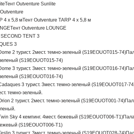
Тент Outventure Sunlite
 Outventure
Тент Outventure TARP 4 х 5,8 м
Тент Outventure LOUNGE
 SECOND TENT 3
QUES 3
Пал
о-зеленый (S19EOUOT015-74)
Пал
о-зеленый (S19EOUOT016-74)
ест. темно-зеленый.
Пала
еленый.
Пала
. бежевый (S19EOUOT006-T1)
Пал