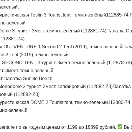
-зеленый.
112885-74 
темно-зелёный
Палатка Out
(112881-74)
Пал
2 Tent (2019), темно-зеленый
. 3мест. темно-зеленый.
Палатка Sunlite Beach
Палатка
ировый (112882-Z3)
112880-74 
емно-зеленый
venture по выгодным ценам от 1199 до 18899 рублей.
Выб