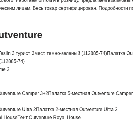
акового. Работаем оптом и в розницу, предлагаем взаимовы
ческим лицам. Весь товар сертифицирован. Подробности по
utventure
Палатка Outv
(112885-74)
me 2
Палатка 5-местная Outventure Camper
Палатка 2-местная Outventure Ultra 2
Тент Outventure Royal House