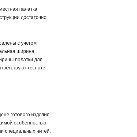
хместная палатка
струкции достаточно
овлены с учетом
мальная ширина
ширины палатки для
ответствуют тесноте
цене готового изделия
ржимой особенностью
ни специальных нитей.