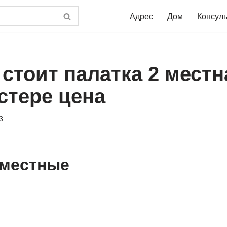
Адрес
Дом
Консул
стоит палатка 2 местн
стере цена
3
 местные