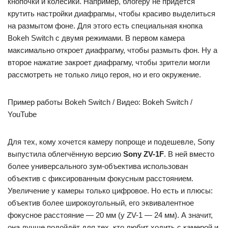
кнопочки и колёсики. Например, блогеру не придётся
крутить настройки диафрагмы, чтобы красиво выделиться
на размытом фоне. Для этого есть специальная кнопка
Bokeh Switch с двумя режимами. В первом камера
максимально откроет диафрагму, чтобы размыть фон. Ну а
второе нажатие закроет диафрагму, чтобы зрители могли
рассмотреть не только лицо героя, но и его окружение.
Пример работы Bokeh Switch / Видео: Bokeh Switch /
YouTube
Для тех, кому хочется камеру попроще и подешевле, Sony
выпустила облегчённую версию
Sony ZV-1F
. В ней вместо
более универсального зум-объектива использован
объектив с фиксированным фокусным расстоянием.
Увеличение у камеры только цифровое. Но есть и плюсы:
объектив более широкоугольный, его эквивалентное
фокусное расстояние — 20 мм (у ZV-1 — 24 мм). А значит,
она лучше подойдёт для тех, кто любит ходить с камерой и