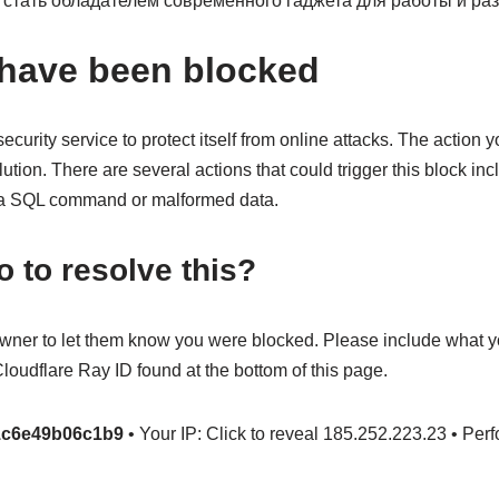
стать обладателем современного гаджета для работы и раз
 have been blocked
ecurity service to protect itself from online attacks. The action 
lution. There are several actions that could trigger this block in
, a SQL command or malformed data.
o to resolve this?
owner to let them know you were blocked. Please include what 
oudflare Ray ID found at the bottom of this page.
1c6e49b06c1b9
• Your IP: Click to reveal 185.252.223.23 • Per