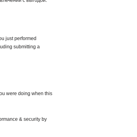
влечений с выгодой.
you just performed
cluding submitting a
you were doing when this
formance & security by