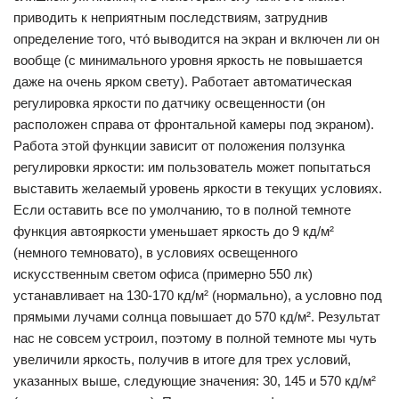
приводить к неприятным последствиям, затруднив
определение того, что́ выводится на экран и включен ли он
вообще (с минимального уровня яркость не повышается
даже на очень ярком свету). Работает автоматическая
регулировка яркости по датчику освещенности (он
расположен справа от фронтальной камеры под экраном).
Работа этой функции зависит от положения ползунка
регулировки яркости: им пользователь может попытаться
выставить желаемый уровень яркости в текущих условиях.
Если оставить все по умолчанию, то в полной темноте
функция автояркости уменьшает яркость до 9 кд/м²
(немного темновато), в условиях освещенного
искусственным светом офиса (примерно 550 лк)
устанавливает на 130-170 кд/м² (нормально), а условно под
прямыми лучами солнца повышает до 570 кд/м². Результат
нас не совсем устроил, поэтому в полной темноте мы чуть
увеличили яркость, получив в итоге для трех условий,
указанных выше, следующие значения: 30, 145 и 570 кд/м²