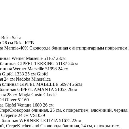
 Beka Salsa
в 26 см Beka KFB
-40% Сковорода блинная с антипригарным покрытием 
нная Werner Marseille 51167 28см
 блинная GIPFEL TERRING 51187 24см
инная Werner Marseille 51998 24 см
Gipfel 1333 25 см Gipfel
я 24 см Nadoba Mineralica
а блинная GIPFEL MABELLE 50974 26см
 блинная GIPFEL AMANTA 51053 26см
ая 28 см Magia Gusto Classic
el Oliver 51169
а Gipfel Ventura 1680 26 см
Сковорода блинная, 25 см, с покрытием, алюминий, черная.
Creperie 24 см VS1039
а блинная WERNER LETIZIA 51675 22см
Kuchenland Сковорода блинная, 24 см, с покрытием,