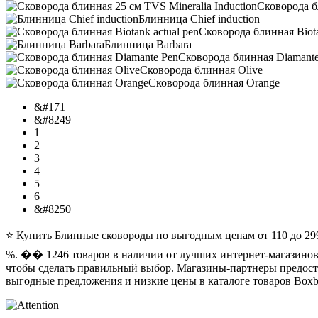
Сковорода б
Блинница Chief induction
Сковорода блинная Biota
Блинница Barbara
Сковорода блинная Diamante
Сковорода блинная Olive
Сковорода блинная Orange
&#171
&#8249
1
2
3
4
5
6
&#8250
⭐ Купить Блинные сковороды по выгодным ценам от 110 до 29
%. ��️ 1246 товаров в наличии от лучших интернет-магазинов
чтобы сделать правильный выбор. Магазины-партнеры предост
выгодные предложения и низкие цены в каталоге товаров Boxbe