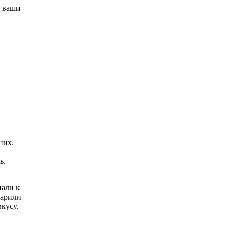
ы ваши
них.
ь.
пали к
жарили
кусу.