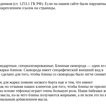
дником (ст. 1253.1 ГК РФ). Если на нашем сайте были нарушен
рикреплением ссылок на страницы.
тандартные, специализированные. Блинная сковорода — одни из 
я жарки блинов. Сковорода имеет специфический внешний вид в
 сделано для того, чтобы блины со сковороды было легче снимат
к для жарки помимо низкого борта еще и тем, что имеют
как по отзывам наших клиентов для того, чтобы блины не прили
 на основе тефлона) играет очень большую роль. Наши бабушки 
асла, из-за чего блины получаются жирными, а не всем это по в
мальным добавлением масла.