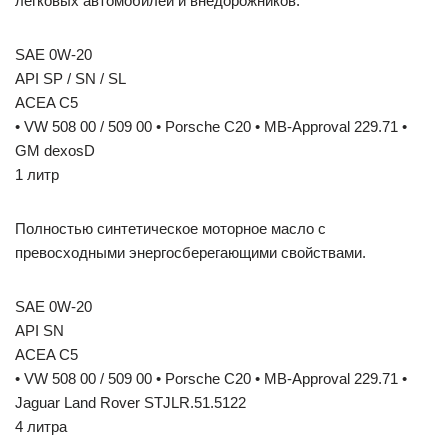
легковых автомобилей и внедорожников.
SAE 0W-20
API SP / SN / SL
ACEA C5
• VW 508 00 / 509 00 • Porsche C20 • MB-Approval 229.71 •
GM dexosD
1 литр
Полностью синтетическое моторное масло с
превосходными энергосберегающими свойствами.
SAE 0W-20
API SN
ACEA C5
• VW 508 00 / 509 00 • Porsche C20 • MB-Approval 229.71 •
Jaguar Land Rover STJLR.51.5122
4 литра