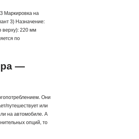
-3 Маркировка на
иант 3) Назначение:
 верху): 220 мм
яется по
тра —
ргопотреблением. Они
ает/путешествует или
ли на автомобиле. А
нительных опций, то