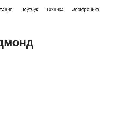
ьтация
Ноутбук
Техника
Электроника
едмонд