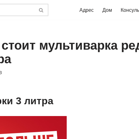
Адрес
Дом
Консул
 стоит мультиварка р
ра
3
ки 3 литра