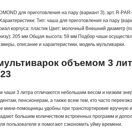
MOND для приготовления на пару (вариант 3), арт. R-PAR
Характеристики: Тип: чаша для приготовления на пару (вар
иал корпуса: пластик Цвет: молочный Внешний диаметр (по
низу): 205 мм Общая высота: 59 мм Подбор чаши осуществл
змеры, описание и характеристики, модель мультиварки.
мультиварок объемом 3 ли
023
м чаши 3 литра отличаются небольшим весом и низким эне
дентам, пенсионерам, а также всем тем, кто часто переезж
ные мини-помощницы удобны при транспортировке вручную и
бладают большим количеством встроенных программ и допол
я пользователя и помогают сэкономить уйму времени.