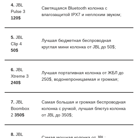
4.
JBL
Светящаяся Bluetooth колонка с
Pulse 3
влагозащитой IPX7 и неплохим звуком;
120$
5.
JBL
Лучшая бюджетная беспроводная
Clip 4
круглая мини колонка от JBL до 50$;
50$
6.
JBL
Лучшая портативная колонка от ЖБЛ до
Xtreme 3
250$, водонепроницаемая и громкая;
240$
7.
JBL
Самая большая и громкая беспроводная
Boombox
колонка с ручкой, лучшая блютуз колонка
2
350$
от JBL до 350$;
8.
JBL
Самая мощная колонка от JBL: