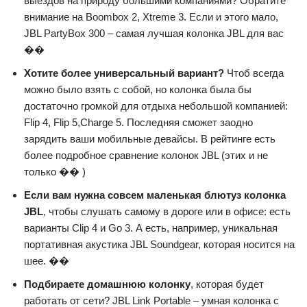
выездов на природу большими компаниями? Обратите
внимание на Boombox 2, Xtreme 3. Если и этого мало,
JBL PartyBox 300 – самая лучшая колонка JBL для вас
��
Хотите более универсальный вариант?
Чтоб всегда
можно было взять с собой, но колонка была бы
достаточно громкой для отдыха небольшой компанией:
Flip 4, Flip 5,Charge 5. Последняя сможет заодно
зарядить ваши мобильные девайсы. В рейтинге есть
более подробное сравнение колонок JBL (этих и не
только �� )
Если вам нужна совсем маленькая блютуз колонка
JBL
, чтобы слушать самому в дороге или в офисе: есть
варианты Clip 4 и Go 3. А есть, например, уникальная
портативная акустика JBL Soundgear, которая носится на
шее. ��
Подбираете домашнюю колонку
, которая будет
работать от сети? JBL Link Portable – умная колонка с