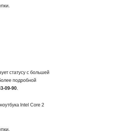
пки.
ует статусу с большей
 более подробной
83-09-90
.
оутбука Intel Core 2
пки.