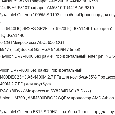
Трафарет AM5200IAJ44HM BGA769
Трафарет AM6310ITJ44JB A6-6310
Процессор для ноут
ра
Трафарет i5
0HQ BGA1440
Микросхема ALC5650-CGT
Socket G3 rPGA 946B/947 (intel)
ilion DV7-4000 без рамки, горизонтальный.
-35% Процесс
00M 2.7 ГГц для ноутбука
Микросхема SY8284RAC (BIDxxx)
Б/у процессор AMD Athlon I
Процессор для ноутб