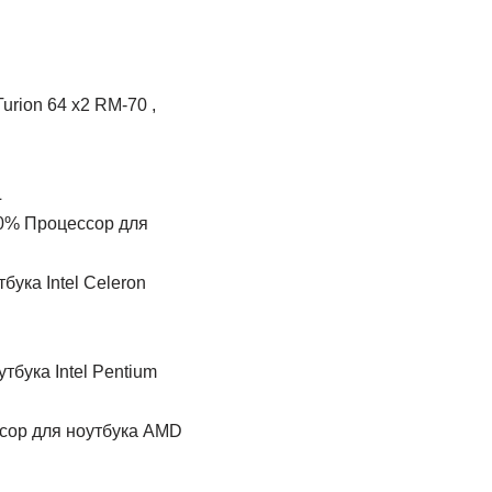
urion 64 x2 RM-70 ,
L
0% Процессор для
бука Intel Celeron
тбука Intel Pentium
сор для ноутбука AMD