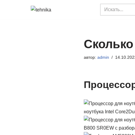
Перейти
к
содержимому
Сколько
автор:
admin
14.10.202
Процессор
ноутбука Intel Core2Du
B800 SR0EW с разбор