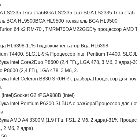
а
BGA LS2335 1шт BGA LS2335 Тяга стаб
BGA HL9500 толкатель BGA HL9500
Б/у процессор AMD T
-11% Гидрокомпенсатор Bga HL6398
-9% Процессор Intel Pentium T4400, SLGJ
-3
o P8600 (2,4 ГГц, LGA 478, 3 Мб, 2.
Процессор для ноут
а
Socket G2 rPGA988В (intel)
Процессор для ноу
ра
-31% Процес
, 2 Мб, 2 ядра)
150