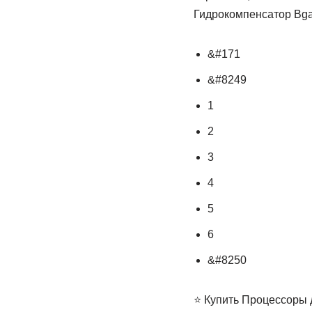
Гидрокомпенсатор Bga
&#171
&#8249
1
2
3
4
5
6
&#8250
⭐ Купить Процессоры 