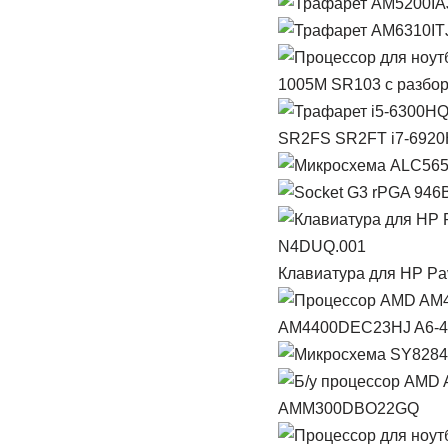
1005M SR103 с разбо
SR2FS SR2FT i7-692
Клавиатура для HP Pav
AM4400DEC23HJ A6-44
AMM300DBO22GQ