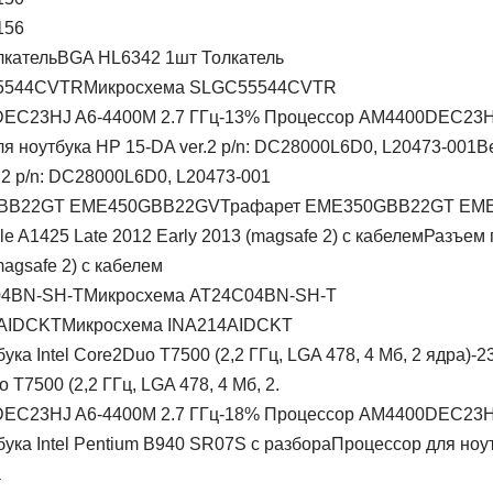
156
BGA HL6342 1шт Толкатель
Микросхема SLGC55544CVTR
-13% Процессор AM4400DEC23HJ
В
.2 p/n: DC28000L6D0, L20473-001
Трафарет EME350GBB22GT EM
Разъем 
magsafe 2) с кабелем
Микросхема AT24C04BN-SH-T
Микросхема INA214AIDCKT
-2
o T7500 (2,2 ГГц, LGA 478, 4 Мб, 2.
-18% Процессор AM4400DEC23HJ
Процессор для ноут
а