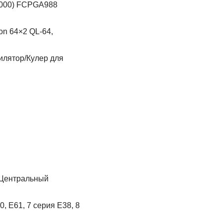
on 64×2 QL-64,
илятор/Кулер для
Центральный