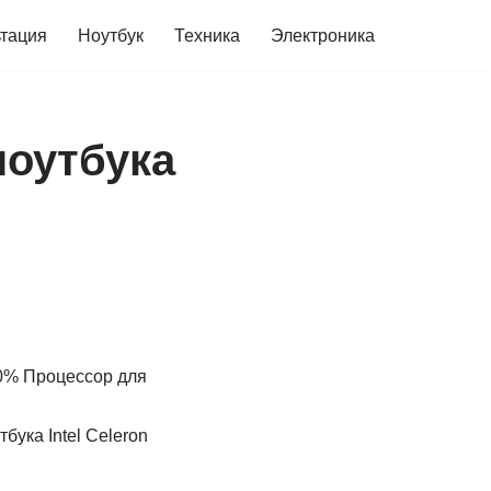
ьтация
Ноутбук
Техника
Электроника
ноутбука
0% Процессор для
бука Intel Celeron