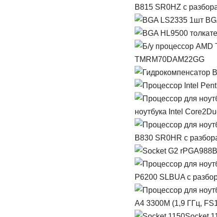
B815 SR0HZ с разбор
TMRM70DAM22GG
ноутбука Intel Core2Du
B830 SR0HR с разбор
P6200 SLBUA с разбо
A4 3300M (1,9 ГГц, FS1
Socket 1