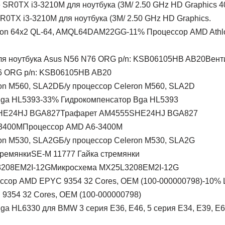
SR0TX i3-3210M для ноутбука (3M/ 2.50 GHz HD Graphics.
-11% Процессор AMD Athl
Вент
6 ORG p/n: KSB06105HB AB20
Б/у процессор Celeron M560, SLA2D
-33% Гидрокомпенсатор Bga HL5393
Трафарет AM4555SHE24HJ BGA827
Процессор AMD A6-3400M
Б/у процессор Celeron M530, SLA2G
SE-M 11777 Гайка стремянки
Микросхема MX25L3208EM2I-12G
-10% 
354 32 Cores, OEM (100-000000798)