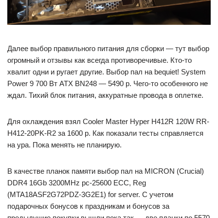
Далее выбор правильного питания для сборки — тут выбор
огромный и отзывы как всегда противоречивые. Кто-то
хвалит одни и ругает другие. Выбор пал на bequiet! System
Power 9 700 Вт ATX BN248 — 5490 р. Чего-то особенного не
ждал. Тихий блок питания, аккуратные провода в оплетке.
Для охлаждения взял Cooler Master Hyper H412R 120W RR-
H412-20PK-R2 за 1600 р. Как показали тесты справляется
на ура. Пока менять не планирую.
В качестве планок памяти выбор пал на MICRON (Crucial)
DDR4 16Gb 3200MHz pc-25600 ECC, Reg
(MTA18ASF2G72PDZ-3G2E1) for server. С учетом
подарочных бонусов к праздникам и бонусов за
предыдущие покупки вышли пока так — две планки по 5570