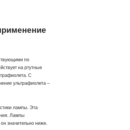
применение
ствующими по
йствует на ртутные
ьтрафиолета. С
чение ультрафиолета –
стики лампы. Эта
ния. Лампы
он значительно ниже.