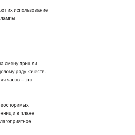
ают их использование
 лампы
 на смену пришли
елому ряду качеств.
яч часов – это
 неоспоримых
нниц и в плане
благоприятное