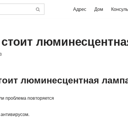
Адрес
Дом
Консул
 стоит люминесцентна
3
тоит люминесцентная ламп
сли проблема повторяется
 антивирусом.