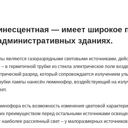
несцентная — имеет широкое 
 административных зданиях.
ы являются газоразрядными световыми источниками, дей
 в герметичной трубке из стекла электрическое поле возде
ктрический разряд, который сопровождается излучением ул
рубки лампы нанесён люминофор, воздействующий на излу
ет.
инофора есть возможность изменения цветовой характери
 их преимуществом перед остальными источниками освеще
наиболее рассеянный свет – у малоразмерных источников 