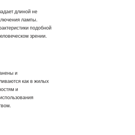
ладает длиной не
ключения лампы.
арактеристики подобной
еловеческом зрении.
анены и
ливаются как в жилых
ностям и
 использования
твом.