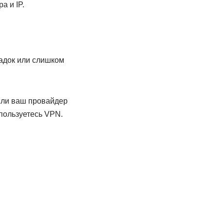
а и IP.
ладок или слишком
если ваш провайдер
пользуетесь VPN.