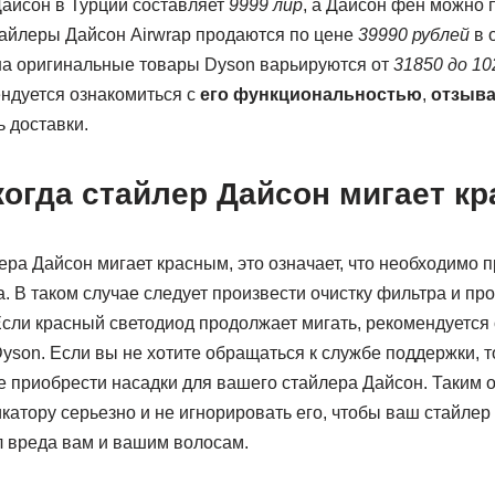
айсон в Турции составляет
9999 лир
, а Дайсон фен можно 
айлеры Дайсон Airwrap продаются по цене
39990 рублей
в 
 на оригинальные товары Dyson варьируются от
31850 до
10
ндуется ознакомиться с
его функциональностью
,
отзыв
ь доставки.
когда стайлер Дайсон мигает к
ера Дайсон мигает красным, это означает, что необходимо 
 В таком случае следует произвести очистку фильтра и пр
Если красный светодиод продолжает мигать, рекомендуется 
yson. Если вы не хотите обращаться к службе поддержки, 
е приобрести насадки для вашего стайлера Дайсон. Таким о
икатору серьезно и не игнорировать его, чтобы ваш стайле
л вреда вам и вашим волосам.