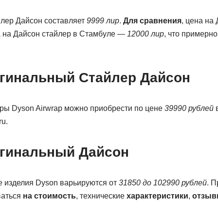
йлер Дайсон составляет
9999 лир
.
Для сравнения
, цена на
а на Дайсон стайлер в Стамбуле —
12000 лир
, что примерн
игинальный Стайлер Дайсон
ы Dyson Airwrap можно приобрести по цене
39990 рублей
в
u.
игинальный Дайсон
 изделия Dyson варьируются от
31850 до
102990 рублей
. 
ваться
на стоимость
, технические
характеристики
,
отзыв