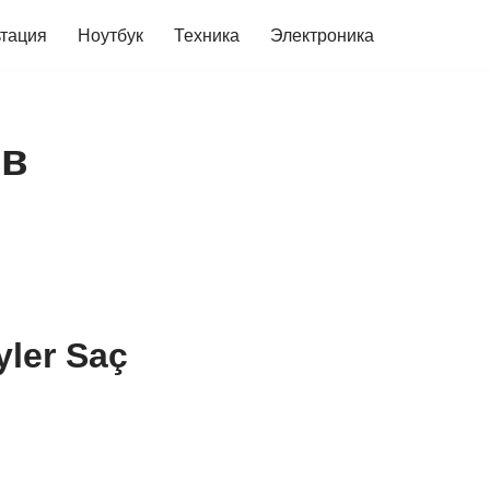
ьтация
Ноутбук
Техника
Электроника
 в
ler Saç