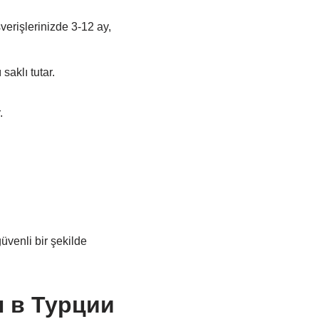
şverişlerinizde 3-12 ay,
saklı tutar.
.
üvenli bir şekilde
н в Турции