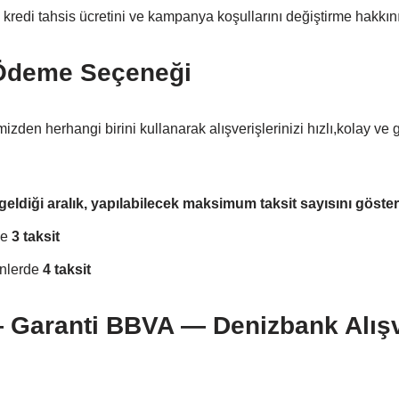
 kredi tahsis ücretini ve kampanya koşullarını değiştirme hakkını 
Ödeme Seçeneği
den herhangi birini kullanarak alışverişlerinizi hızlı,kolay ve g
geldiği aralık, yapılabilecek maksimum taksit sayısını göste
de
3 taksit
ünlerde
4 taksit
 Garanti BBVA — Denizbank Alışv