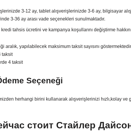
lerinizde 3-12 ay, tablet alışverişlerinizde 3-6 ay, bilgisayar alı
rinde 3-36 ay arası vade seçenekleri sunulmaktadır.
 kredi tahsis ücretini ve kampanya koşullarını değiştirme hakkını 
iği aralık, yapılabilecek maksimum taksit sayısını göstermektedir
 taksit
rde 4 taksit
Ödeme Seçeneği
den herhangi birini kullanarak alışverişlerinizi hızlı,kolay ve g
ейчас стоит Стайлер Дайсо