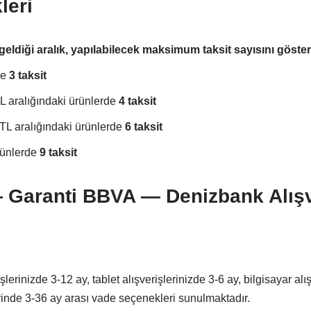
leri
geldiği aralık, yapılabilecek maksimum taksit sayısını göste
de
3 taksit
L aralığındaki ürünlerde
4 taksit
TL aralığındaki ürünlerde
6 taksit
rünlerde
9 taksit
 Garanti BBVA — Denizbank Alışv
lerinizde 3-12 ay, tablet alışverişlerinizde 3-6 ay, bilgisayar alı
rinde 3-36 ay arası vade seçenekleri sunulmaktadır.