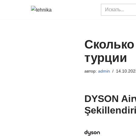
Перейти
к
содержимому
Сколько
турции
автор:
admin
14.10.202
DYSON Airw
Şekillendir