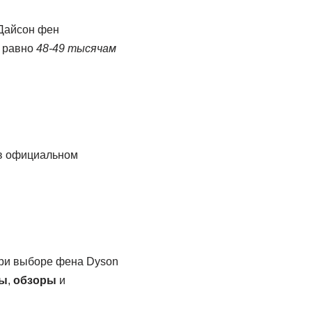
 Дайсон фен
о равно
48-49 тысячам
 официальном
При выборе фена Dyson
ы
,
обзоры
и