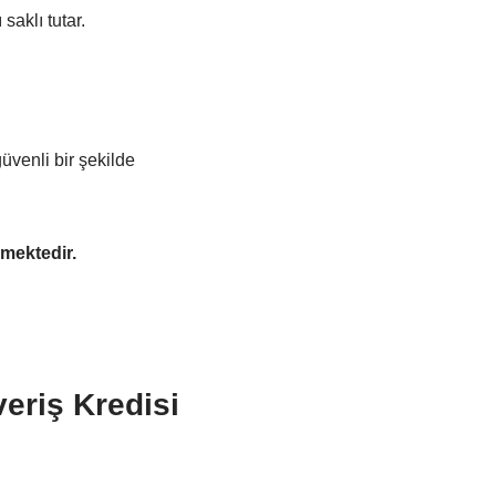
saklı tutar.
üvenli bir şekilde
rmektedir.
eriş Kredisi