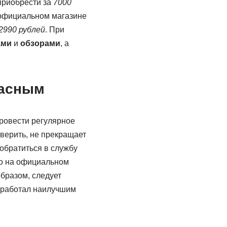
приобрести за
7000
официальном магазине
2990 рублей
. При
ами
и
обзорами
, а
расным
провести регулярное
оверить, не прекращает
обратиться в службу
то на официальном
бразом, следует
р работал наилучшим