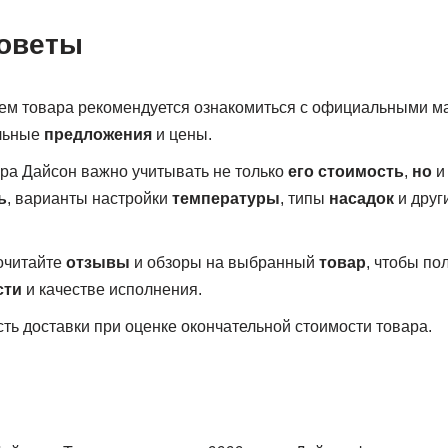
оветы
ем товара рекомендуется ознакомиться с официальными м
альные
предложения
и цены.
ра Дайсон важно учитывать не только
его стоимость
,
но
и 
ь
, варианты настройки
температуры
, типы
насадок
и друг
очитайте
отзывы
и обзоры на выбранный
товар
, чтобы по
сти
и качестве исполнения.
ть доставки при оценке окончательной стоимости товара.