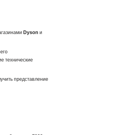
агазинами
Dyson
и
его
ие технические
лучить представление