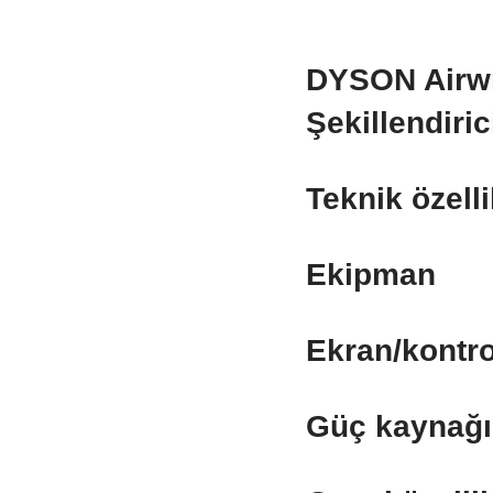
DYSON Airwr
Şekillendiric
Teknik özelli
Ekipman
Ekran/kontro
Güç kaynağı