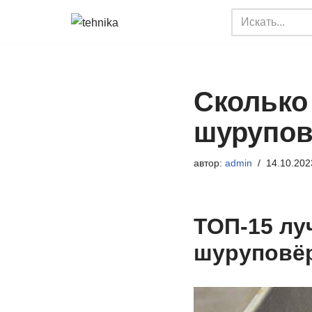
Перейти
к
содержимому
Сколько
шурупов
автор:
admin
14.10.202
ТОП-15 лу
шуруповё