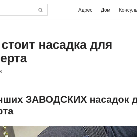
Адрес
Дом
Консул
 стоит насадка для
ерта
3
чших ЗАВОДСКИХ насадок 
рта