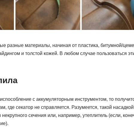
ые разные материалы, начиная от пластика, битумной/цем
айдингом и толстой кожей. В любом случае пользоваться э
пила
риспособление с аккумуляторным инструментом, то получит
ам, где секатор не справляется. Разумеется, такой насадко
некрупного сечения или, например, утеплитель (если, коне
ие).