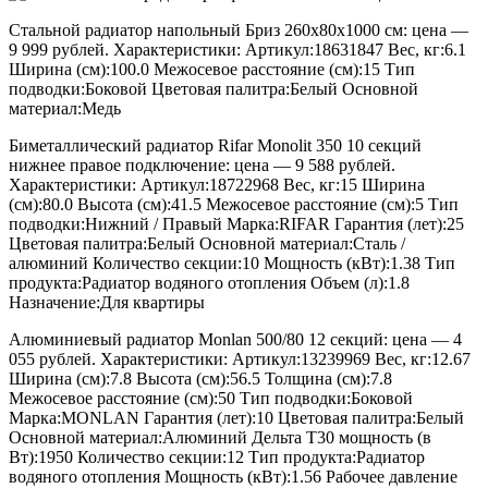
Стальной радиатор напольный Бриз 260х80х1000 см: цена —
9 999 рублей. Характеристики: Артикул:18631847 Вес, кг:6.1
Ширина (см):100.0 Межосевое расстояние (см):15 Тип
подводки:Боковой Цветовая палитра:Белый Основной
материал:Медь
Биметаллический радиатор Rifar Monolit 350 10 секций
нижнее правое подключение: цена — 9 588 рублей.
Характеристики: Артикул:18722968 Вес, кг:15 Ширина
(см):80.0 Высота (см):41.5 Межосевое расстояние (см):5 Тип
подводки:Нижний / Правый Марка:RIFAR Гарантия (лет):25
Цветовая палитра:Белый Основной материал:Сталь /
алюминий Количество секции:10 Мощность (кВт):1.38 Тип
продукта:Радиатор водяного отопления Объем (л):1.8
Назначение:Для квартиры
Алюминиевый радиатор Monlan 500/80 12 секций: цена — 4
055 рублей. Характеристики: Артикул:13239969 Вес, кг:12.67
Ширина (см):7.8 Высота (см):56.5 Толщина (см):7.8
Межосевое расстояние (см):50 Тип подводки:Боковой
Марка:MONLAN Гарантия (лет):10 Цветовая палитра:Белый
Основной материал:Алюминий Дельта T30 мощность (в
Вт):1950 Количество секции:12 Тип продукта:Радиатор
водяного отопления Мощность (кВт):1.56 Рабочее давление