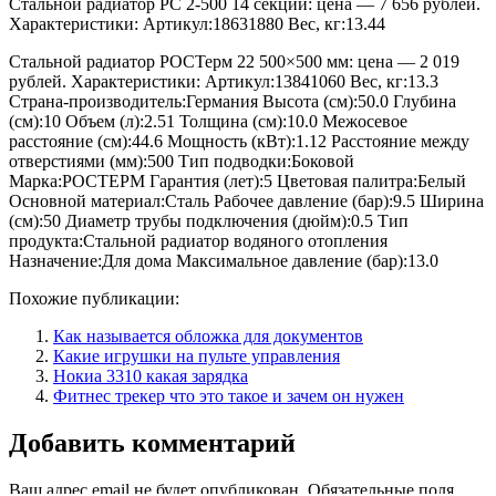
Стальной радиатор РС 2-500 14 секций: цена — 7 656 рублей.
Характеристики: Артикул:18631880 Вес, кг:13.44
Стальной радиатор РОСТерм 22 500×500 мм: цена — 2 019
рублей. Характеристики: Артикул:13841060 Вес, кг:13.3
Страна-производитель:Германия Высота (см):50.0 Глубина
(см):10 Объем (л):2.51 Толщина (см):10.0 Межосевое
расстояние (см):44.6 Мощность (кВт):1.12 Расстояние между
отверстиями (мм):500 Тип подводки:Боковой
Марка:РОСТЕРМ Гарантия (лет):5 Цветовая палитра:Белый
Основной материал:Сталь Рабочее давление (бар):9.5 Ширина
(см):50 Диаметр трубы подключения (дюйм):0.5 Тип
продукта:Стальной радиатор водяного отопления
Назначение:Для дома Максимальное давление (бар):13.0
Похожие публикации:
Как называется обложка для документов
Какие игрушки на пульте управления
Нокиа 3310 какая зарядка
Фитнес трекер что это такое и зачем он нужен
Добавить комментарий
Ваш адрес email не будет опубликован.
Обязательные поля