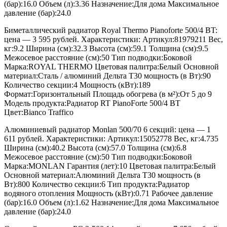
(бар):16.0 Объем (л):3.36 Назначение:Для дома Максимальное
давление (бар):24.0
Биметаллический радиатор Royal Thermo Pianoforte 500/4 BT:
цена — 3 595 рублей. Характеристики: Артикул:81979211 Вес,
кг:9.2 Ширина (см):32.3 Высота (см):59.1 Толщина (см):9.5
Межосевое расстояние (см):50 Тип подводки:Боковой
Марка:ROYAL THERMO Цветовая палитра:Белый Основной
материал:Сталь / алюминий Дельта T30 мощность (в Вт):90
Количество секции:4 Мощность (кВт):189
Формат:Горизонтальный Площадь обогрева (в м²):От 5 до 9
Модель продукта:Радиатор RT PianoForte 500/4 BT
Цвет:Bianco Traffico
Алюминиевый радиатор Monlan 500/70 6 секций: цена — 1
611 рублей. Характеристики: Артикул:15052778 Вес, кг:4.735
Ширина (см):40.2 Высота (см):57.0 Толщина (см):6.8
Межосевое расстояние (см):50 Тип подводки:Боковой
Марка:MONLAN Гарантия (лет):10 Цветовая палитра:Белый
Основной материал:Алюминий Дельта T30 мощность (в
Вт):800 Количество секции:6 Тип продукта:Радиатор
водяного отопления Мощность (кВт):0.71 Рабочее давление
(бар):16.0 Объем (л):1.62 Назначение:Для дома Максимальное
давление (бар):24.0