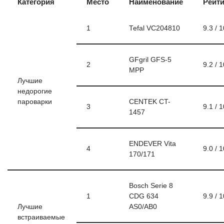
Категория
Место
Наименование
Рейти
1
Tefal VC204810
9.3 / 1
GFgril GFS-5
2
9.2 / 1
MPP
Лучшие
недорогие
пароварки
CENTEK CT-
3
9.1 / 1
1457
ENDEVER Vita
4
9.0 / 1
170/171
Bosch Serie 8
1
CDG 634
9.9 / 1
Лучшие
AS0/AB0
встраиваемые