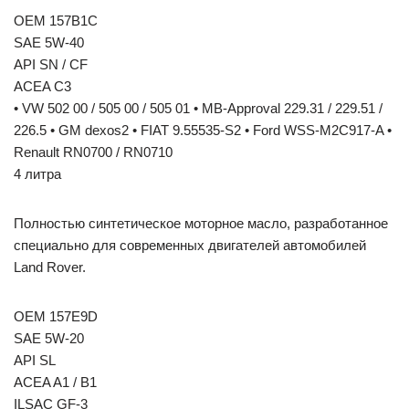
OEM 157B1C
SAE 5W-40
API SN / CF
ACEA C3
• VW 502 00 / 505 00 / 505 01 • MB-Approval 229.31 / 229.51 /
226.5 • GM dexos2 • FIAT 9.55535-S2 • Ford WSS-M2C917-A •
Renault RN0700 / RN0710
4 литра
Полностью синтетическое моторное масло, разработанное
специально для современных двигателей автомобилей
Land Rover.
OEM 157E9D
SAE 5W-20
API SL
ACEA A1 / B1
ILSAC GF-3