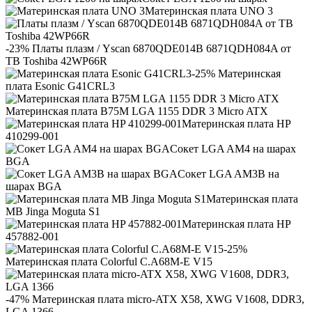
Материнская плата UNO 3
-23% Платы плазм / Yscan 6870QDE014B 6871QDH084A от
ТВ Toshiba 42WP66R
-25% Материнская
плата Esonic G41CRL3
Материнская плата B75M LGA 1155 DDR 3 Micro ATX
Материнская плата HP
410299-001
Сокет LGA AM4 на шарах
BGA
Сокет LGA AM3B на
шарах BGA
Материнская плата
MB Jinga Moguta S1
Материнская плата HP
457882-001
-25%
Материнская плата Colorful C.A68M-E V15
-47% Материнская плата micro-ATX X58, XWG V1608, DDR3,
LGA 1366