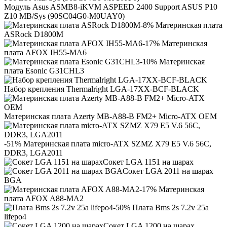
Модуль Asus ASMB8-iKVM ASPEED 2400 Support ASUS P10
Z10 MB/Sys (90SC04G0-M0UAY0)
-8% Материнская плата
ASRock D1800M
-17% Материнская
плата AFOX IH55-MA6
-10% Материнская
плата Esonic G31CHL3
Набор крепления Thermalright LGA-17XX-BCF-BLACK
Материнская плата Azerty MB-A88-B FM2+ Micro-ATX OEM
-51% Материнская плата micro-ATX SZMZ X79 E5 V.6 56C,
DDR3, LGA2011
Сокет LGA 1151 на шарах
Сокет LGA 2011 на шарах
BGA
-17% Материнская
плата AFOX A88-MA2
-50% Плата Bms 2s 7.2v 25a
lifepo4
Сокет LGA 1200 на шарах