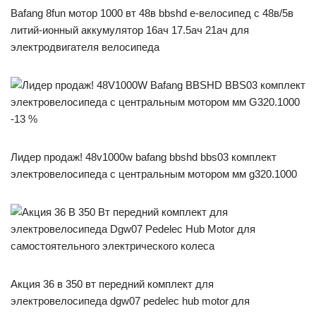
Bafang 8fun мотор 1000 вт 48в bbshd e-велосипед с 48в/5в
литий-ионный аккумулятор 16ач 17.5ач 21ач для
электродвигателя велосипеда
-13 %
Лидер продаж! 48v1000w bafang bbshd bbs03 комплект
электровелосипеда с центральным мотором мм g320.1000
Акция 36 в 350 вт передний комплект для
электровелосипеда dgw07 pedelec hub motor для