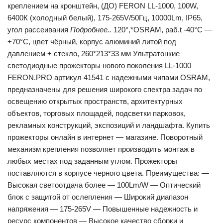
креплением на кронштейн, (ДО) FERON LL-1000, 100W,
6400К (холодный белый), 175-265V/50Гц, 10000Lm, IP65,
угол рассеивания
Подробнее..
120°,*OSRAM, раб.t -40°C —
+70°C, цвет чёрный, корпус алюминий литой под
давлением + стекло, 260*213*33 мм Ультратонкие
светодиодные прожекторы нового поколения LL-1000
FERON.PRO артикул 41541 с надежными чипами OSRAM,
предназначены для решения широкого спектра задач по
освещению открытых пространств, архитектурных
объектов, торговых площадей, подсветки парковок,
рекламных конструкций, экспозиций и ландшафта. Купить
прожекторы онлайн в интернет — магазине. Поворотный
механизм крепления позволяет производить монтаж в
любых местах под заданным углом. Прожекторы
поставляются в корпусе черного цвета. Преимущества: —
Высокая светоотдача более — 100Lm/W — Оптический
блок с защитой от ослепления — Широкий диапазон
напряжения — 175-265V — Повышенные надежность и
ресурс компонентов — Высокое качество сборки и