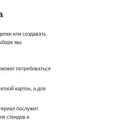
а
делки или создавать
выборе мы
 может потребоваться
тной картон, а для
териал послужит
ля стендов и