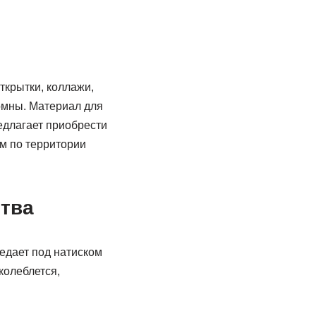
ткрытки, коллажи,
омны. Материал для
едлагает приобрести
ем по территории
ства
едает под натиском
колеблется,