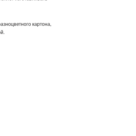
азноцветного картона,
й.