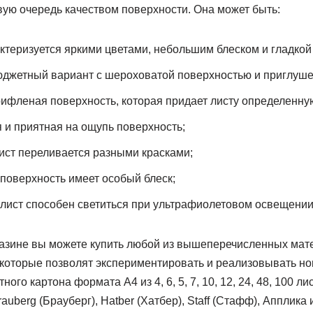
вую очередь качеством поверхности. Она может быть:
теризуется яркими цветами, небольшим блеском и гладкой
джетный вариант с шероховатой поверхностью и приглуш
фленая поверхность, которая придает листу определенну
 и приятная на ощупь поверхность;
ст переливается разными красками;
оверхность имеет особый блеск;
лист способен светиться при ультрафиолетовом освещении
азине вы можете купить любой из вышеперечисленных мат
, которые позволят экспериментировать и реализовывать но
ого картона формата А4 из 4, 6, 5, 7, 10, 12, 24, 48, 100 ли
auberg (Брауберг), Hatber (Хатбер), Staff (Стафф), Апплика