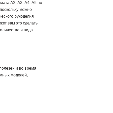
ата А2, А3, А4, А5 по
 поскольку можно
ческого рукоделия
жет вам это сделать.
количества и вида
 полезен и во время
емных моделей,