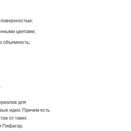
 поверхностью;
енными цветами;
ю объемность;
.
ериалов для
вые идеи. Причем есть
стов от таких
 и Пифагор.