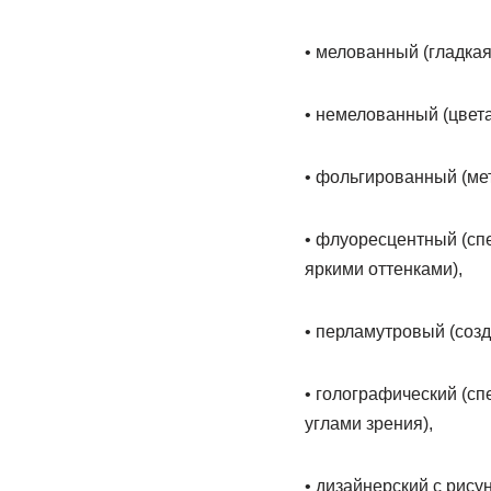
• мелованный (гладкая,
• немелованный (цвета
• фольгированный (ме
• флуоресцентный (спе
яркими оттенками),
• перламутровый (созд
• голографический (с
углами зрения),
• дизайнерский с рису