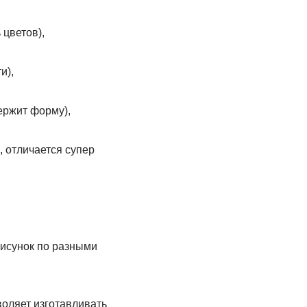
 цветов),
и),
ержит форму),
, отличается супер
рисунок по разными
воляет изготавливать