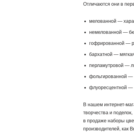
Отличаются они в пер
мелованной — харак
немелованной — бю
гофрированной — ри
бархатной — мягкая
перламутровой — ли
фольгированной — п
флуоресцентной — 
В нашем интернет-маг
творчества и поделок
в продаже наборы цветн
производителей, как Br