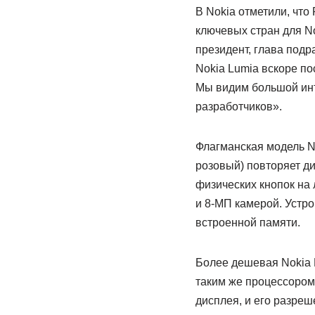
В Nokia отметили, что
ключевых стран для N
президент, глава подр
Nokia Lumia вскоре по
Мы видим большой инт
разработчиков».
Флагманская модель No
розовый) повторяет д
физических кнопок на
и 8-МП камерой. Устр
встроенной памяти.
Более дешевая Nokia L
таким же процессором,
дисплея, и его разре