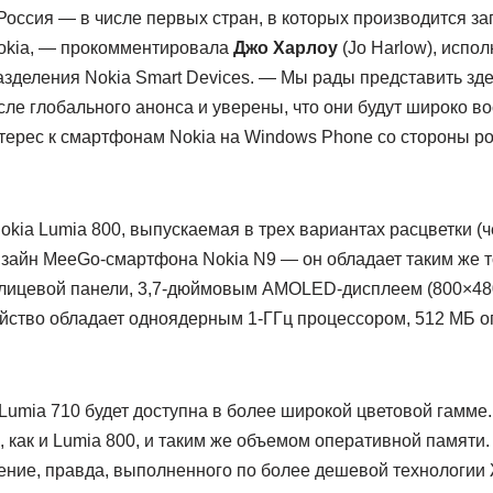
 Россия — в числе первых стран, в которых производится зап
okia, — прокомментировала
Джо Харлоу
(Jo Harlow), испо
азделения Nokia Smart Devices. — Мы рады представить зд
сле глобального анонса и уверены, что они будут широко в
ерес к смартфонам Nokia на Windows Phone со стороны ро
kia Lumia 800, выпускаемая в трех вариантах расцветки (ч
изайн MeeGo-смартфона Nokia N9 — он обладает таким же т
 лицевой панели, 3,7-дюймовым AMOLED-дисплеем (800×480
ойство обладает одноядерным 1-ГГц процессором, 512 МБ о
umia 710 будет доступна в более широкой цветовой гамме.
 как и Lumia 800, и таким же объемом оперативной памяти.
шение, правда, выполненного по более дешевой технологии