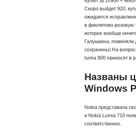
Купил за 10900 + чехо
Скоро выйдет 920, ку
ожидается исправление
в фиолетово-розовую т
которое вообще ничего
Галушкина, поменяли д
сохранены) На вопрос о
lumia 900 приносят в р
Названы ц
Windows P
Nokia представила св
и Nokia Lumia 710 появ
соответственно.