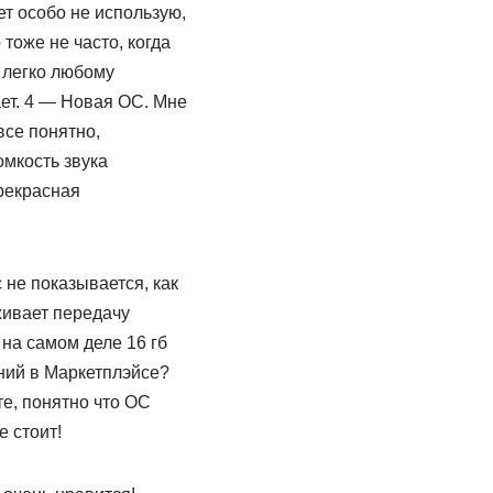
ет особо не использую,
тоже не часто, когда
 легко любому
ает. 4 — Новая ОС. Мне
все понятно,
омкость звука
прекрасная
 не показывается, как
живает передачу
 на самом деле 16 гб
ений в Маркетплэйсе?
е, понятно что ОС
е стоит!