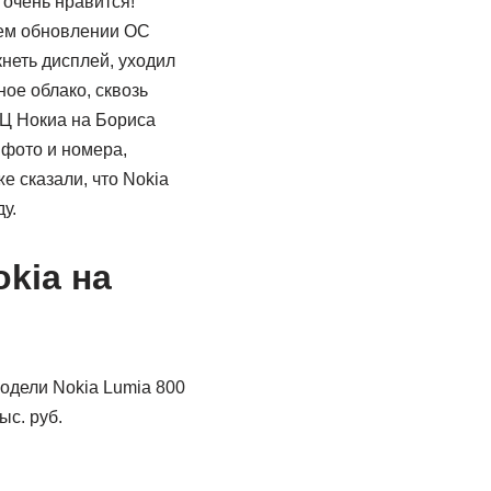
 очень нравится!
шем обновлении ОС
кнеть дисплей, уходил
ое облако, сквозь
СЦ Нокиа на Бориса
 фото и номера,
е сказали, что Nokia
у.
kia на
одели Nokia Lumia 800
ыс. руб.