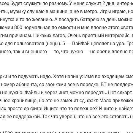
всех будет служить по разному. У меня служит 2 дня, интерн
ты, музыку слушаю в машине, а не в метро. Игры играю, но 
нутка и то по желанию. А посадить батарею за день можно
люмии 800 нормальная по емкости и мне вполне этого хват
гим причинам. Никаких лагов, Очень приятный интерфейс, 
о для пользователя (нецы). 5 — ВайФай цепляет на ура. Гр
рного, так и внешнего — то, что нужно — не орет и вполне 
ки и то подумать надо. Хотя напишу: Имя во входящем смс
о номер абонента, со звонками все в порядке. БТ не поддер
и не нужно. Файлы и через инет можно передать. Нет сдкарт.
чное хранилище, но это не заменит сд. факт. Мало прилож
х просто до фига! Ищите что-то полезное? Ищите и найдет
ад ее поддержкой. Так-что уверен, что на все это сетовать н