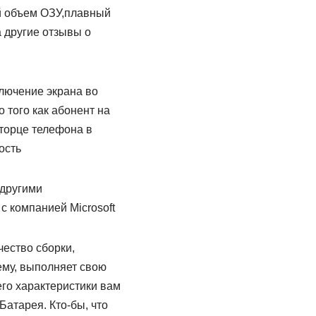
й объем ОЗУ,плавный
 другие отзывы о
лючение экрана во
 того как абонент на
 торце телефона в
ость
 другими
с компанией Microsoft
чество сборки,
иему, выполняет свою
его характеристики вам
Батарея. Кто-бы, что