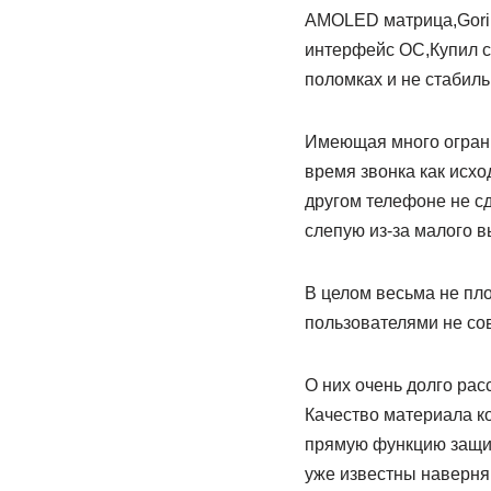
AMOLED матрица,Goril
интерфейс ОС,Купил со
поломках и не стабил
Имеющая много ограни
время звонка как исхо
другом телефоне не с
слепую из-за малого в
В целом весьма не пл
пользователями не сов
О них очень долго рас
Качество материала ко
прямую функцию защиты
уже известны наверняк