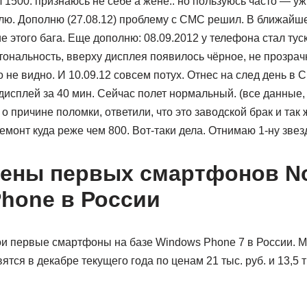
л 1500. признаюсь не себе а жене.. но пользуюсь часто — уж
плю. Дополню (27.08.12) проблему с СМС решил. В ближай
 этого бага. Еще дополню: 08.09.2012 у телефона стал тус
ональность, вверху дисплея появилось чёрное, не прозрачн
 не видно. И 10.09.12 совсем потух. Отнес на след день в 
исплей за 40 мин. Сейчас полет нормальный. (все данные,
 причине поломки, ответили, что это заводской брак и так ж
емонт куда реже чем 800. Вот-таки дела. Отнимаю 1-ну звезд
ены первых смартфонов No
hone в России
ои первые смартфоны на базе Windows Phone 7 в России. М
ятся в декабре текущего года по ценам 21 тыс. руб. и 13,5 т