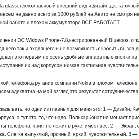
a glassстекло,красивый внешний вид и дизайн,достаточны
всем не давно всего за 1000 рублей на Авито не смотря на
ьной работе и плохом аккумуляторе ВСЕ РАБОТАЕТ.
чении ОС Widows Phone-7.8,кастрированный Bluetoos, отк
дящего так и входящего и не возможность сбросить вызов до
делает это первым не осень удобные аппаратные кнопки на
ыступания их над корпусом низкая тактильная чувствительн
охой телефон,а ругание компании Nokia в плохом телефоне
сем адекватна на мой взгляд это результат сотрудничества 
сказывать, но одни из главных для меня это: 1 — Дизайн, Ка
рпуса, а тут это, то, что надо. Поликарбонат не мешает пр
 телефона, приятно лежит в руке, имеет вес. 2 — Экран, 
а. Слегка выпуклый, прочный, яркий, чувствительный. 3 — 