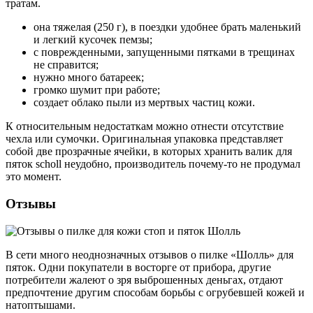
тратам.
она тяжелая (250 г), в поездки удобнее брать маленький
и легкий кусочек пемзы;
с поврежденными, запущенными пятками в трещинах
не справится;
нужно много батареек;
громко шумит при работе;
создает облако пыли из мертвых частиц кожи.
К относительным недостаткам можно отнести отсутствие
чехла или сумочки. Оригинальная упаковка представляет
собой две прозрачные ячейки, в которых хранить валик для
пяток scholl неудобно, производитель почему-то не продумал
это момент.
Отзывы
В сети много неоднозначных отзывов о пилке «Шолль» для
пяток. Одни покупатели в восторге от прибора, другие
потребители жалеют о зря выброшенных деньгах, отдают
предпочтение другим способам борьбы с огрубевшей кожей и
натоптышами.