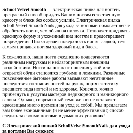
School Velvet Smooth
— электрическая пилка для ногтей,
прекрасный способ придать Вашим ногтям естественную
красоту и блеск без особых усилий. Электрическая пилка
Scholl Velvet Smooth Nails для ухода за ногтями помогает легче
обработать ногти, чем обычная пилочка. Позволяет придавать
красивую форму и ухоженный вид ногтям и предотвращает
повреждения. Пилка делает поверхность ногтя гладкой, тем
самым придавая ногтям здоровый вид и блеск.
К сожалению, наши ногти ежедневно подвергаются
различным нагрузкам и неблагоприятным внешним
воздействиям. Ногти на ногах от ношения узкой или
открытой обуви становятся грубыми и ломкими. Различные
повседневные бытовые работы вызывают негативные
последствия состояния ногтей на руках, портят эстетику
внешнего вида ногтей и их здоровье. Конечно, можно
прибегнуть к услугам мастеров педикюрного и маникюрного
салона. Однако, современный темп жизни не оставляет
красавицам много времени на уход за собой. Мы предлагаем
вам более экономичный (и не менее эффективный!) способ
следить за своими ногтями в домашних условиях!
С
Электрической пилкой
Scholl
Velvet
Smooth
Nails
для ухода
за ногтями
Вы сможете: