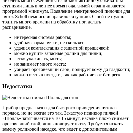
не очень много. Женщины начинают активно ухаживать за
ступнями лишь в летнее время года, зимой ограничиваются
программой минимум. Появление электрической пилочки для
пяток Scholl немного исправило ситуацию. С ней не нужно
тратить много времени на обработку ног, делать
распаривание.
интересная система работы;
удобная форма ручки, не скользит;
удачная комплектация с защитной крышечкой;
можно купить запасные ролики для пилки;
легко ухаживать, мыть;
не занимает много места;
убирает ороговевший слой, полирует кожу до гладкости;
можно взять в поездки, так как работает от батареек.
Недостатки
Прибор предназначен для быстрого приведения пяток в
порядок, но не всегда это так. Зачастую педикюр пилкой
«Шолль» затягивается на 10-15 минут, насадка плохо снимает
ороговевший слой, лишь полирует пятку. Требуется искать
замену роликовой насадке, что ведет к дополнительным