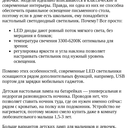
девочки. Модели идеально вписываются в классические и
современные интерьеры. Правда, ни одна из них не способна
обеспечить правильное освещение письменного стола,
поэтому если в доме есть школьник, ему понадобится
настольный светодиодный светильник. Почему? Все просто:
LED диоды дают ровный поток мягкого света, без
мерцания и бликов;
температура свечения 3300-6200K оптимальна для
зрения;
регулировка яркости и угла наклона позволяет
настраивать светильник под нужный уровень
освещения.
Помимо этих особенностей, современные LED светильники
оснащаются рядом дополнительных функций, например, USB
портом для зарядки мобильных гаджетов.
Детская настольная лампа на батарейках — универсальная и
недорогая разновидность ночника. Проводов нет, что
позволяет ставить ночник туда, где он нужен именно сейчас:
рядом с кроватью, на полку или подоконник. Устройство не
нагревается, поэтому можно смело купить даже в комнату
любознательного малыша 1,5-3 лет.
Больше вариантов детских ламп для мальчиков и девочек,