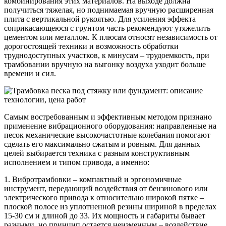
комбинирования этих материалов. На выходе должна
получиться тяжелая, но поднимаемая вручную расширенная
плита с вертикальной рукоятью. Для усиления эффекта
соприкасающеюся с грунтом часть рекомендуют утяжелить
цементом или металлом. К плюсам относят независимость от
дорогостоящей техники и возможность обработки
труднодоступных участков, к минусам – трудоемкость, при
трамбовании вручную на выгонку воздуха уходит больше
времени и сил.
Самым востребованным и эффективным методом признано
применение вибрационного оборудования: направленные на
песок механические высокочастотные колебания помогают
сделать его максимально сжатым и ровным. Для данных
целей выбирается техника с разным конструктивным
исполнением и типом привода, а именно:
1. Вибротрамбовки – компактный и эргономичные
инструмент, передающий воздействия от бензинового или
электрического привода к относительно широкой пятке –
плоской полосе из уплотненной резины шириной в пределах
15-30 см и длиной до 33. Их мощность и габариты бывает
разными, но принцип остается неизменным – воздействие