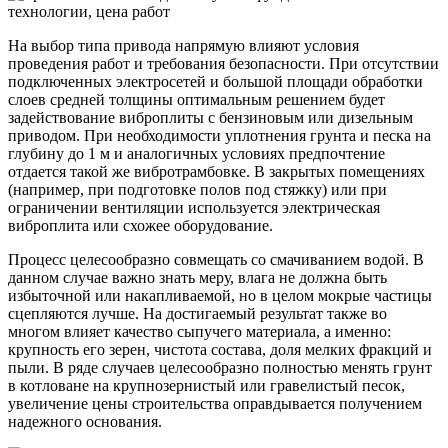
На выбор типа привода напрямую влияют условия
проведения работ и требования безопасности. При отсутствии
подключенных электросетей и большой площади обработки
слоев средней толщины оптимальным решением будет
задействование виброплиты с бензиновым или дизельным
приводом. При необходимости уплотнения грунта и песка на
глубину до 1 м и аналогичных условиях предпочтение
отдается такой же вибротрамбовке. В закрытых помещениях
(например, при подготовке полов под стяжку) или при
ограничении вентиляции используется электрическая
виброплита или схожее оборудование.
Процесс целесообразно совмещать со смачиванием водой. В
данном случае важно знать меру, влага не должна быть
избыточной или накапливаемой, но в целом мокрые частицы
сцепляются лучше. На достигаемый результат также во
многом влияет качество сыпучего материала, а именно:
крупность его зерен, чистота состава, доля мелких фракций и
пыли. В ряде случаев целесообразно полностью менять грунт
в котловане на крупнозернистый или гравелистый песок,
увеличение цены строительства оправдывается получением
надежного основания.