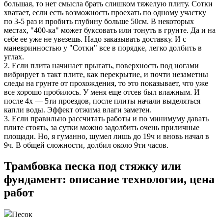
большая, то нет смысла брать слишком тяжелую плиту. Сотки
хватает, если есть возможность проехать по одному участку
по 3-5 раз и пробить глубину больше 50см. В некоторых
местах, "400-ка" может буксовать или тонуть в грунте. Да и на
себе ее уже не увезешь. Надо заказывать доставку. И с
маневринностью у "Сотки" все в порядке, легко долбить в
углах.
2. Если плита начинает прыгать, поверхность под ногами
вибрирует в такт плите, как перекрытие, и почти незаметны
следы на грунте от прохождения, то это показывает, что уже
все хорошо пробилось. У меня еще отсев был влажным. И
после 4х — 5ти проездов, после плиты начали выделяться
капли воды. Эффект отжима влаги заметен.
3. Если правильно рассчитать работы и по минимуму давать
плите стоять, за сутки можно задолбить очень приличные
площади. Но, я гуманно, шумел лишь до 19ч и вновь начал в
9ч. В общей сложности, долбил около 9ти часов.
Трамбовка песка под стяжку или
фундамент: описание технологии, цена
работ
Песок