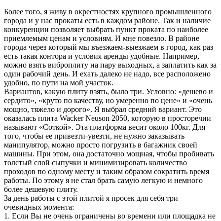
Более того, я живу в окрестностях крупного промышленного
города и у нас прокаты есть в каждом районе. Так и наличие
конкуренции позволяет выбрать пункт проката по наиболее
приемлемым ценам и условиям. И мне повезло. В районе
города через который мы въезжаем-выезжаем в город, как раз
есть такая контора и условия аренды удобные. Например,
можно взять виброплиту на пару выходных, а заплатить как за
один рабочий день. И ехать далеко не надо, все расположено
удобно, по пути на мой участок.
Вариантов, какую плиту взять, было три. Условно: «дешево и
сердито», «круто по качеству, но умеренно по цене» и «очень
мощно, тяжело и дорого». Я выбрал средний вариант. Это
оказалась плита Wacker Neuson 2050, которую в просторечии
называют «Соткой». Эта платформа весит около 100кг. Для
того, чтобы ее привезти-увезти, не нужно заказывать
манипулятор, можно просто погрузить в багажник своей
машины. При этом, она достаточно мощная, чтобы пробивать
толстый слой сыпучки и минимизировать количество
проходов по одному месту и таким образом сократить время
работы. По этому я не стал брать самую легкую и немного
более дешевую плиту.
За день работы с этой плитой я просек для себя три
очевидных момента:
1. Если Вы не очень ограничены во времени или площадка не