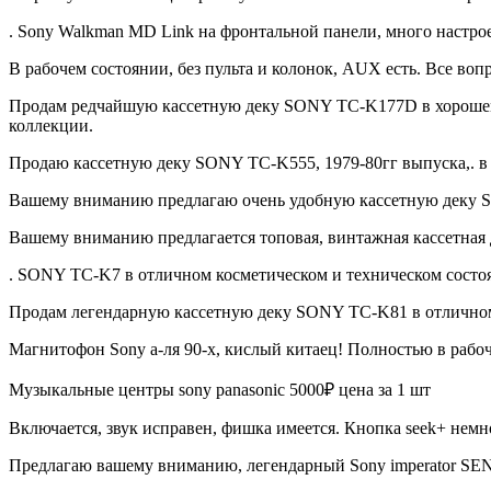
. Sony Walkman MD Link на фронтальной панели, много настрое
В рабочем состоянии, без пульта и колонок, AUX есть. Все во
Продам редчайшую кассетную деку SONY TC-K177D в хорошем 
коллекции.
Продаю кассетную деку SONY TC-K555, 1979-80гг выпуска,. в
Вашему вниманию предлагаю очень удобную кассетную деку S
Вашему вниманию предлагается топовая, винтажная кассетная
. SONY TC-K7 в отличном косметическом и техническом состоя
Продам легендарную кассетную деку SONY TC-K81 в отличном
Магнитофон Sony а-ля 90-х, кислый китаец! Полностью в рабоч
Музыкальные центры sony panasonic 5000₽ цена за 1 шт
Включается, звук исправен, фишка имеется. Кнопка seek+ нем
Предлагаю вашему вниманию, легендарный Sony imperator SEN-R