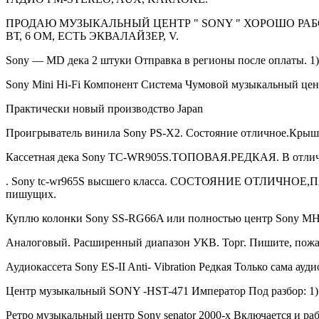
ПРОДАЮ МУЗЫКАЛЬНЫЙ ЦЕНТР " SONY " ХОРОШО РАБОТ
ВТ, 6 ОМ, ЕСТЬ ЭКВАЛАЙЗЕР, V.
Sony — MD дека 2 штуки Отправка в регионы после оплаты. 1)
Sony Mini Hi-Fi Компонент Система Чумовой музыкальный цент
Практически новый производство Japan
Проигрыватель винила Sony PS-X2. Состояние отличное.Крышк
Кассетная дека Sony TC-WR905S.ТОПОВАЯ.РЕДКАЯ. В отличн
. Sony tc-wr965S высшего класса. СОСТОЯНИЕ ОТЛИЧН
пишущих.
Куплю колонки Sony SS-RG66A или полностью центр Sony MHC
Аналоговый. Расширенный диапазон УКВ. Торг. Пишите, пожа
Аудиокассета Sony ES-II Anti- Vibration Редкая Только сама ауди
Центр музыкальный SONY -HST-471 Император Под разбор: 1) У
Ретро музыкальный центр Sony senator 2000-х Включается и рабо