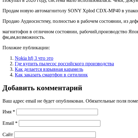
Покупал в 2020 году, система мало использовалась. Чеки, докум
Продам новую автомагнитолу SONY Xplod CDX-MP40 в упако
Продаю Аудиосистему, полностью в рабочем состоянии, из дефе
магнитофон в отличном состоянии, рабочий,производство Япо
фм,ам,возможность.
Похожие публикации:
Nokia hfj 3 что это
Где купить пылесос российского производства
Как делается взрывная карамель
Как заказать смартфон в ситилинк
Добавить комментарий
Ваш адрес email не будет опубликован.
Обязательные поля пом
Имя
*
Email
*
Сайт