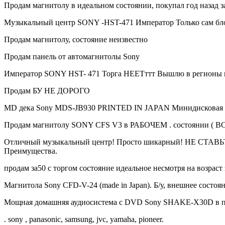
Продам магнитолу в идеальном состоянии, покупал год назад з
Музыкальный центр SONY -HST-471 Император Только сам бло
Продам магнитолу, состояние неизвестно
Продам панель от автомагнитолы Sony
Император SONY HST- 471 Торга НЕЕТттт Вышлю в регионы по
Продам БУ НЕ ДОРОГО
MD дека Sony MDS-JB930 PRINTED IN JAPAN Минидисковая д
Продам магнитолу SONY CFS V3 в РАБОЧЕМ . состоянии ( ВСЕ 
Отличный музыкальный центр! Просто шикарный! НЕ СТ
Преимущества.
продам за50 с торгом состояние идеальное несмотря на возрас
Магнитола Sony CFD-V-24 (made in Japan). Б/у, внешнее состоя
Мощная домашняя аудиосистема с DVD Sony SHAKE-X30D в пр
. sony , panasonic, samsung, jvc, yamaha, pioneer.