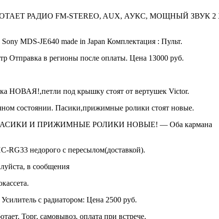
АЕТ РАДИО FM-STEREO, AUX, АУКС, МОЩНЫЙ ЗВУК 2 Х
 Sony MDS-JE640 made in Japan Комплектация : Пульт.
р Отправка в регионы после оплаты. Цена 13000 руб.
а НОВАЯ!,петли под крышку стоят от вертушек Victor.
ом состоянии. Пасики,прижимные ролики стоят новые.
ОЕ,ПАСИКИ И ПРИЖИМНЫЕ РОЛИКИ НОВЫЕ! — Оба кармана
-RG33 недорого с пересылом(доставкой).
луйста, в сообщения
окассета.
силитель с радиатором: Цена 2500 руб.
тает. Торг, самовывоз, оплата при встрече.