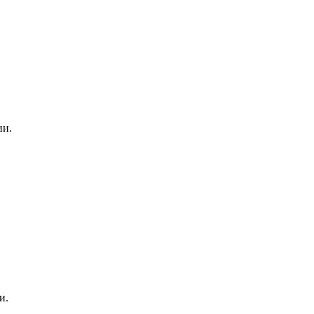
ии.
и.