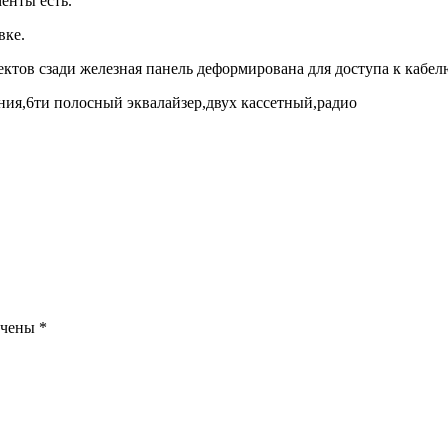
енты есть.
вке.
ктов сзади железная панель деформирована для доступа к кабелю
ния,6ти полосный эквалайзер,двух кассетный,радио
ечены
*