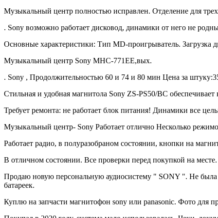
Музыкальный центр полностью исправлен. Отделение для трех 
. Sony возможно работает дисковод, динамики от него не родны
Основные характеристики: Тип MD-проигрыватель. Загрузка д
Музыкальный центр Sony MHC-771EE,вых.
. Sony , Продолжительностью 60 и 74 и 80 мин Цена за штуку:3
Стильная и удобная магнитола Sony ZS-PS50/BС обеспечивает вы
Требует ремонта: не работает блок питания! Динамики все целы
Музыкальный центр- Sony Работает отлично Несколько режимо
Работает радио, в полуразобраном состоянии, кнопки на магни
В отличном состоянии. Все проверки перед покупкой на месте
Продаю новую персональную аудиосистему " SONY ". Не была в
батареек.
Куплю на запчасти магнитофон sony или panasonic. Фото для п