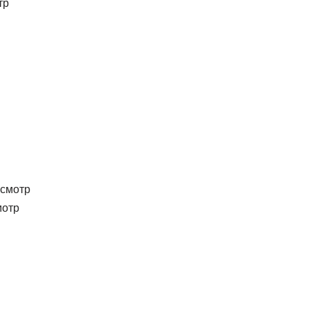
тр
смотр
отр