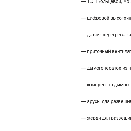
— ТЭН кольцевой, мощ
— цифровой высоточн
— датчик перегрева к
— приточный вентилят
— дымогенератор из н
— компрессор дымоген
— ярусы для развешив
— жерди для развешив