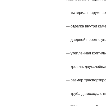
— материал наружных 
— отделка внутри каме
— дверной проем с уп
— утепленная коптиль
— кровля: двухслойная
— размер траспортиро
— труба дымохода с ш