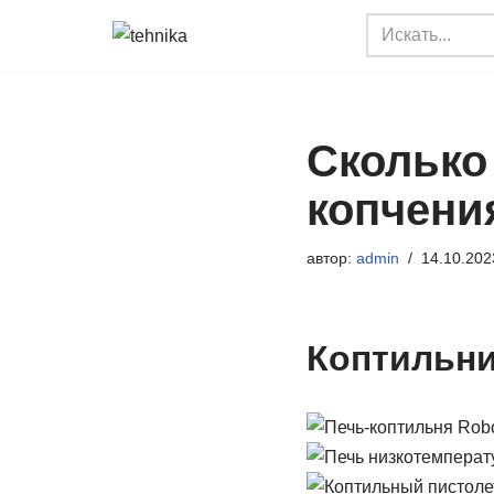
Перейти
к
содержимому
Сколько
копчени
автор:
admin
14.10.202
Коптильн