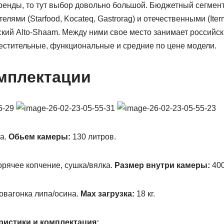
ренды, то тут выбор довольно большой. Бюджетный сегмен
елями (Starfood, Kocateq, Gastrorag) и отечественными (Ite
ский Alto-Shaam. Между ними свое место занимает российс
естительные, функциональные и средние по цене модели.
мплектации
а.
Обьем камеры:
130 литров.
орячее копчение, сушка/вялка.
Размер внутри камеры:
400
овагонка липа/осина.
Мах загрузка:
18 кг.
ристики и комплектация: