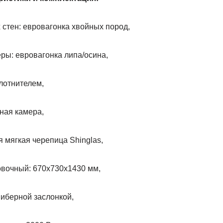
стен: евровагонка хвойных пород,
ры: евровагонка липа/осина,
лотнителем,
ная камера,
 мягкая черепица Shinglas,
вочный: 670х730х1430 мм,
иберной заслонкой,