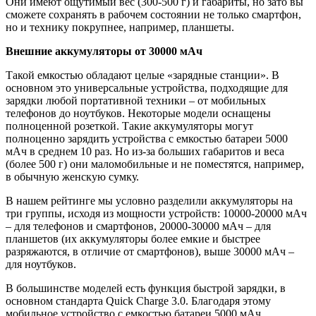
Они имеют ощутимый вес (300-500 г) и габариты, но зато вы
сможете сохранять в рабочем состоянии не только смартфон,
но и технику покрупнее, например, планшеты.
Внешние аккумуляторы от 30000 мАч
Такой емкостью обладают целые «зарядные станции». В
основном это универсальные устройства, подходящие для
зарядки любой портативной техники – от мобильных
телефонов до ноутбуков. Некоторые модели оснащены
полноценной розеткой. Такие аккумуляторы могут
полноценно зарядить устройства с емкостью батареи 5000
мАч в среднем 10 раз. Но из-за больших габаритов и веса
(более 500 г) они маломобильные и не поместятся, например,
в обычную женскую сумку.
В нашем рейтинге мы условно разделили аккумуляторы на
три группы, исходя из мощности устройств: 10000-20000 мАч
– для телефонов и смартфонов, 20000-30000 мАч – для
планшетов (их аккумуляторы более емкие и быстрее
разряжаются, в отличие от смартфонов), выше 30000 мАч –
для ноутбуков.
В большинстве моделей есть функция быстрой зарядки, в
основном стандарта Quick Charge 3.0. Благодаря этому
мобильное устройство с емкостью батареи 5000 мАч