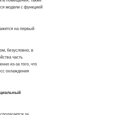
ать помещения, также
тся модели с функцией
ажется на первый
м, безусловно, в
йства часть
нно из-за того, что
есс охлаждения
циальный
сполагается за