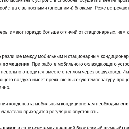
тво мобильных устройств способны осушать и вентилиров
тройства с выносными (внешними) блоками. Реже встречаю
ры имеют гораздо больше отличий от стационарных, чем к
различие между мобильным и стационарным кондиционеро
я помещения
. При работе мобильного охлаждающего устро
невольно отводится вместе с теплом через воздуховод. Име
ющего воздуха имеет прежнюю высокую температуру, проц
енно.
ения конденсата мобильным кондиционерам необходим
спе
обладателю приходится регулярно опустошать.
ь шума
: в сплит-системах внешний блок (самый шумный) ра