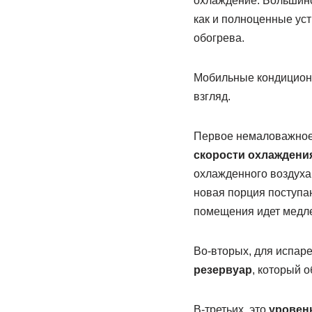
охлаждение. Большинс
как и полноценные ус
обогрева.
Мобильные кондиционе
взгляд.
Первое немаловажное 
скорости охлаждени
охлажденного воздуха 
новая порция поступа
помещения идет медл
Во-вторых, для испар
резервуар
, который 
В-третьих, это
уровен