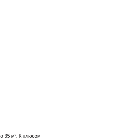
 35 м². К плюсом