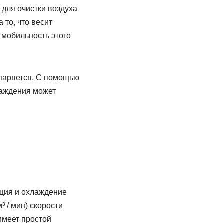
для очистки воздуха
 то, что весит
а мобильность этого
спаряется. С помощью
лаждения может
яция и охлаждение
³ / мин) скорости
имеет простой