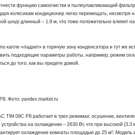
тнести функцию самоочистки и пылеулавливающий фильтр 
даря колесикам кондиционер легко перемещать, несмотря на
евой шнур длинный – 1.9 м, что тоже положительно влияет н
 по капле «падает» в горячую зону конденсатора и тут же и
вить подходящие параметры работы, например, режим ох
ься до того, как вы придете домой.
AC TIM 09C P8 работает в трех режимах: осушение, вентил
стройства на охлаждении – 2630 Вт, что при высокой (3.3 м
рантирует охлаждение комнаты площадью до 25 м². Модель 