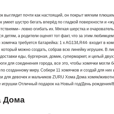
к выглядит почти как настоящий, он покрыт мягким плюше
ок умеет шустро бегать вперёд по гладкой поверхности и «ж
тствиями– ловко огибать их. Мягкая шерстка и очаровател
я детям, а родители оценят тот факт, что за этим любимцем
 хомячка требуется батарейка: 1 x AG13/LR44- входит в ком
 который можно создать, собрав всю линейку игрушек. В ли
доставки еды, бургерная, домик, супермаркет, и целый дв
оги для соединения города, все это, чтобы хомячки могли 
о созданному миру. Собери 11 хомячков и создай для них 
и для девочек и мальчиков ZURU Хома Дома хомяк/животн
 игрушки Отличный подарок на Новый год/День рождения/8
а Дома