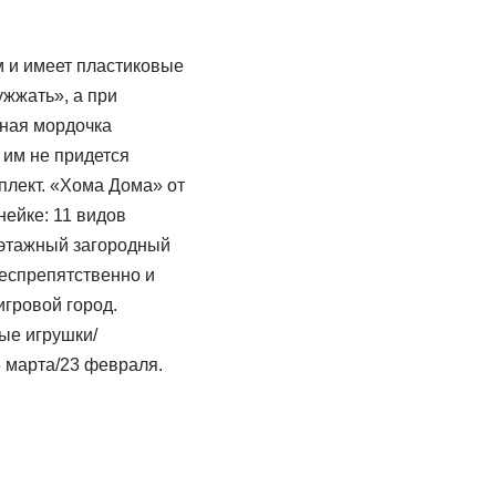
м и имеет пластиковые
ужжать», а при
ьная мордочка
 им не придется
плект. «Хома Дома» от
нейке: 11 видов
ухэтажный загородный
беспрепятственно и
игровой город.
ые игрушки/
 марта/23 февраля.