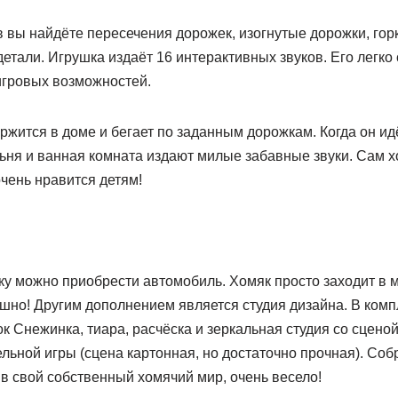
 вы найдёте пересечения дорожек, изогнутые дорожки, горку
детали. Игрушка издаёт 16 интерактивных звуков. Его легко 
игровых возможностей.
жится в доме и бегает по заданным дорожкам. Когда он идё
льня и ванная комната издают милые забавные звуки. Сам 
очень нравится детям!
ку можно приобрести автомобиль. Хомяк просто заходит в 
ешно! Другим дополнением является студия дизайна. В комп
 Снежинка, тиара, расчёска и зеркальная студия со сцено
льной игры (сцена картонная, но достаточно прочная). Соб
 в свой собственный хомячий мир, очень весело!