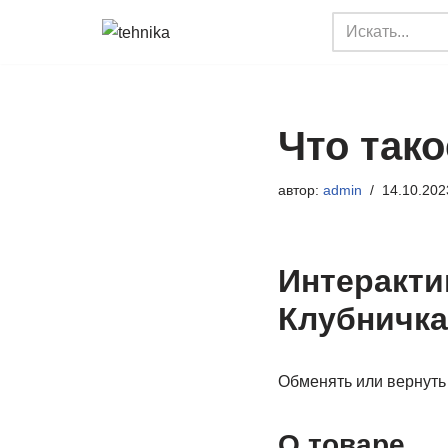
Перейти
к
содержимому
Что тако
автор:
admin
14.10.202
Интеракти
Клубничка
Обменять или вернуть 
О товаре