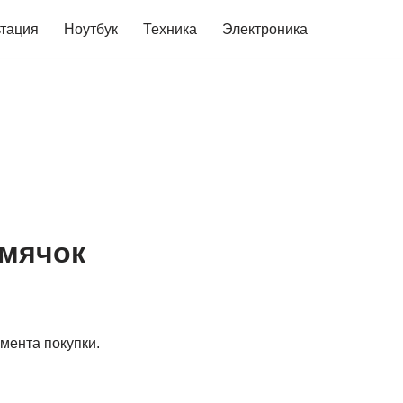
ьтация
Ноутбук
Техника
Электроника
омячок
мента покупки.