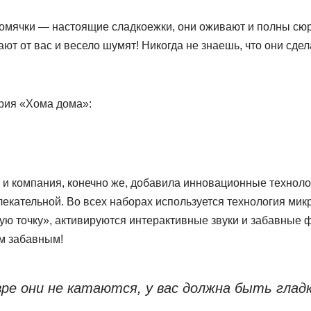
омячки — настоящие сладкоежки, они оживают и полны сюр
рают от вас и весело шумят! Никогда не знаешь, что они сде
ерия «Хома дома»:
 и компания, конечно же, добавила инновационные техноло
екательной. Во всех наборах используется технология микр
ую точку», активируются интерактивные звуки и забавные ф
им забавным!
ре они не катаются, у вас должна быть глад