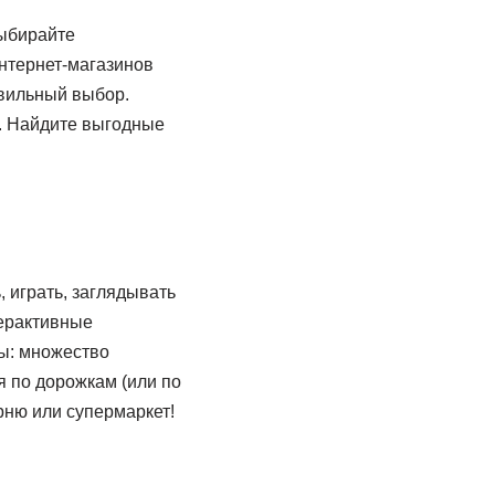
Выбирайте
интернет-магазинов
авильный выбор.
. Найдите выгодные
 играть, заглядывать
терактивные
ры: множество
я по дорожкам (или по
рню или супермаркет!