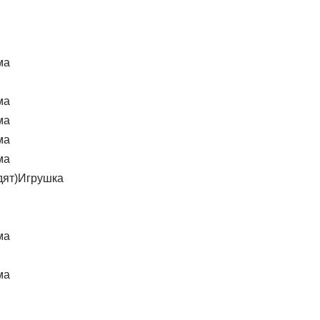
ма
ма
ма
ма
ма
Игрушка
ма
ма