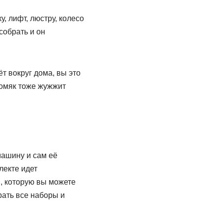
, лифт, люстру, колесо
собрать и он
т вокруг дома, вы это
хомяк тоже жужжит
машину и сам её
лекте идет
й, которую вы можете
рать все наборы и