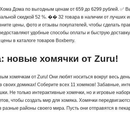
, Хома Дома по выгодным ценам от 659 до 6299 рублей. ✅ 
альной скидкой 52 %. ��️ 32 товара в наличии от лучших 
вните цены, фото и отзывы покупателей, чтобы сделать пр
едоставляют удобные способы оплаты и быструю доставку
цены в каталоге товаров Boxberry.
: новые хомячки от Zuru!
ым хомячкам от Zuru! Они любят носиться вокруг весь день,
 в своих домиках! Соберите всех 11 хомяков! Забавные, ин
шки. Не только интерактивные хомячки, но и игровые набо
тов, чтобы создать мир для хомяка. Хомячки передвигаютс
в разные районы своего мира. Пусть они отправятся в пека