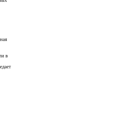
дных
нная
ли в
едает