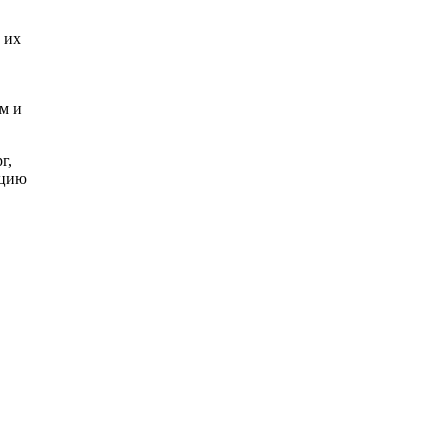
 их
м и
г,
ацию