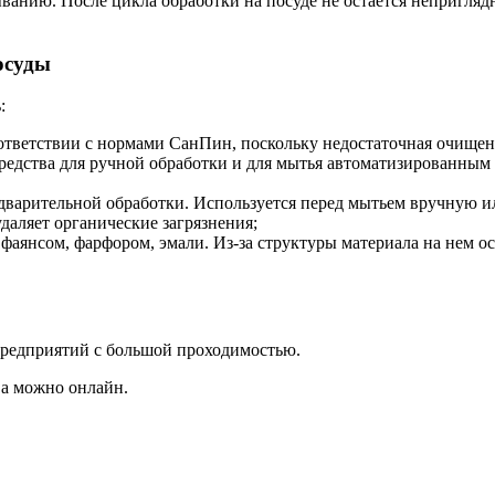
ванию. После цикла обработки на посуде не остается непригля
осуды
:
ответствии с нормами СанПин, поскольку недостаточная очище
едства для ручной обработки и для мытья автоматизированным
едварительной обработки. Используется перед мытьем вручную и
даляет органические загрязнения;
 фаянсом, фарфором, эмали. Из-за структуры материала на нем ос
 предприятий с большой проходимостью.
ва можно онлайн.