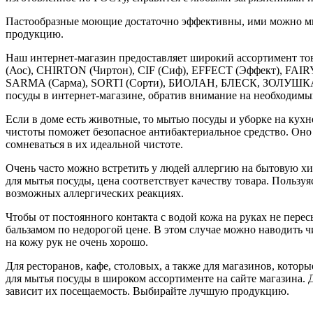
Пастообразные моющие достаточно эффективны, ими можно мыт
продукцию.
Наш интернет-магазин предоставляет широкий ассортимент то
(Аос), CHIRTON (Чиртон), CIF (Сиф), EFFECT (Эффект), FAI
SARMA (Сарма), SORTI (Сорти), БИОЛАН, БЛЕСК, ЗОЛУШКА,
посуды в интернет-магазине, обратив внимание на необходимы
Если в доме есть животные, то мытью посуды и уборке на кух
чистоты поможет безопасное антибактериальное средство. Оно
сомневаться в их идеальной чистоте.
Очень часто можно встретить у людей аллергию на бытовую хи
для мытья посуды, цена соответствует качеству товара. Пользу
возможных аллергических реакциях.
Чтобы от постоянного контакта с водой кожа на руках не пер
бальзамом по недорогой цене. В этом случае можно наводить ч
на кожу рук не очень хорошо.
Для ресторанов, кафе, столовых, а также для магазинов, кото
для мытья посуды в широком ассортименте на сайте магазина. 
зависит их посещаемость. Выбирайте лучшую продукцию.