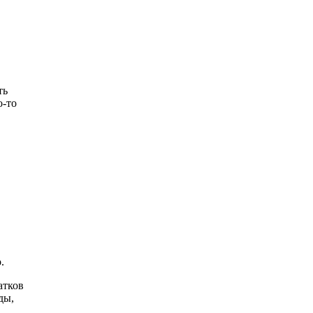
ть
о-то
.
атков
ды,