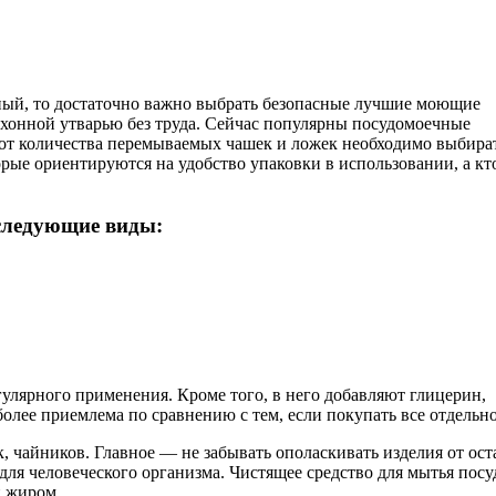
чный, то достаточно важно выбрать безопасные лучшие моющие
кухонной утварью без труда. Сейчас популярны посудомоечные
и от количества перемываемых чашек и ложек необходимо выбира
екоторые ориентируются на удобство упаковки в использовании, а кт
 следующие виды:
улярного применения. Кроме того, в него добавляют глицерин,
олее приемлема по сравнению с тем, если покупать все отдельно
 чайников. Главное — не забывать ополаскивать изделия от ост
 для человеческого организма. Чистящее средство для мытья посу
и жиром.