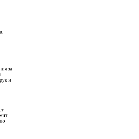
в.
ния за
и
рук и
ет
омит
 по