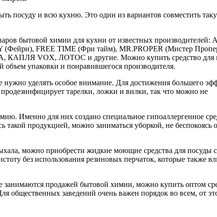
ь посуду и всю кухню. Это один из вариантов совместить так
варов бытовой химии для кухни от известных производителей:
RY (Фейри), FREE TIME (Фри тайм), MR.PROPER (Мистер Пропер
 КАПЛЯ VOX, ЛОТОС и другие. Можно купить средство для 
й объем упаковки и понравившегося производителя.
не нужно уделять особое внимание. Для достижения большего эф
 продезинфицирует тарелки, ложки и вилки, так что можно не
мию. Именно для них создано специальное гипоаллергенное сре
ясь такой продукцией, можно заниматься уборкой, не беспокоясь 
есыхала, можно приобрести жидкие моющие средства для посуды с
истоту без использования резиновых перчаток, которые также в
рые занимаются продажей бытовой химии, можно купить оптом ср
Для общественных заведений очень важен порядок во всем, от эт