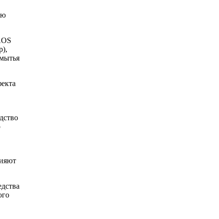
ую
 AOS
),
мытья
фекта
дство
о
лияют
едства
ого