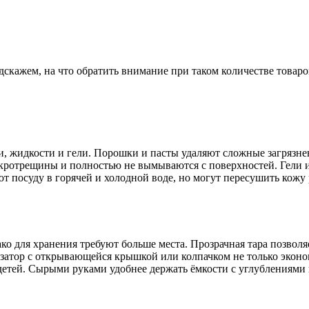
кажем, на что обратить внимание при таком количестве товаро
и, жидкости и гели. Порошки и пасты удаляют сложные загрязне
микротрещины и полностью не вымываются с поверхностей. Гели 
 посуду в горячей и холодной воде, но могут пересушить кожу 
ако для хранения требуют больше места. Прозрачная тара позволя
озатор с открывающейся крышкой или колпачком не только экон
 детей. Сырыми руками удобнее держать ёмкости с углублениями