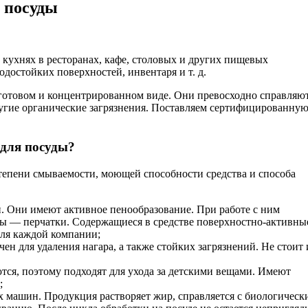
 посуды
кухнях в ресторанах, кафе, столовых и других пищевых
достойких поверхностей, инвентаря и т. д.
готовом и концентрированном виде. Они превосходно справляют
угие органические загрязнения. Поставляем сертифицированну
 для посуды?
епени смываемости, моющей способности средства и способа
. Они имеют активное пенообразование. При работе с ним
ты — перчатки. Содержащиеся в средстве поверхностно-активны
для каждой компании;
ен для удаления нагара, а также стойких загрязнений. Не стоит
тся, поэтому подходят для ухода за детскими вещами. Имеют
;
х машин. Продукция растворяет жир, справляется с биологичес