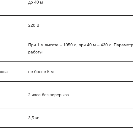
до 40 м
220 В
При 1 м высоте – 1050 л, при 40 м – 430 л. Парамет
работы.
соса
не более 5 м
2 часа без перерыва
3,5 кг