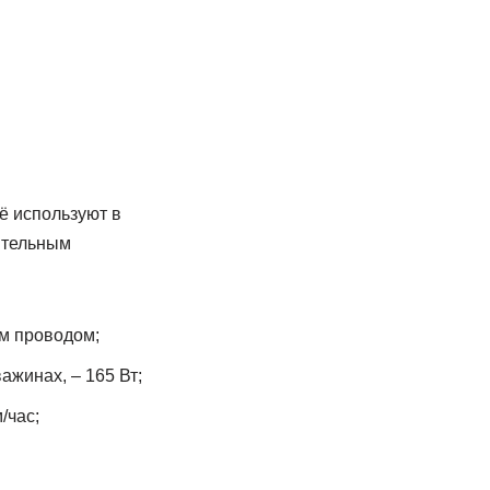
ё используют в
чительным
м проводом;
жинах, – 165 Вт;
/час;