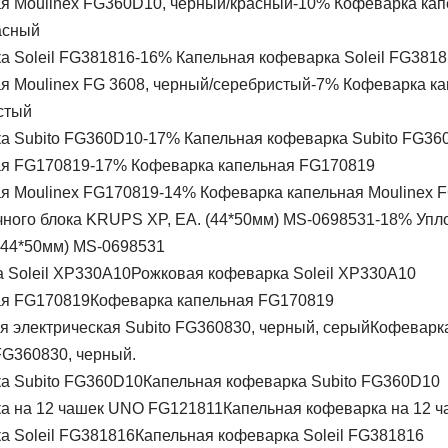
-10% Кофеварка кап
асный
-16% Капельная кофеварка Soleil FG3818
-7% Кофеварка ка
стый
-17% Капельная кофеварка Subito FG36
-17% Кофеварка капельная FG170819
-14% Кофеварка капельная Moulinex 
-18% Упл
(44*50мм) MS-0698531
Рожковая кофеварка Soleil XP330A10
Кофеварка капельная FG170819
Кофеварка
FG360830, черный.
Капельная кофеварка Subito FG360D10
Капельная кофеварка на 12 
Капельная кофеварка Soleil FG381816