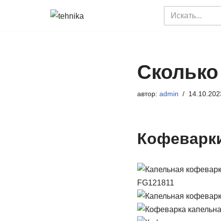
Перейти
к
содержимому
Сколько
автор:
admin
14.10.202
Кофеварки
FG121811