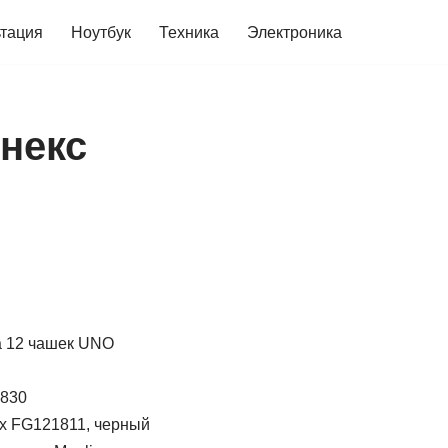
ьтация
Ноутбук
Техника
Электроника
некс
а 12 чашек UNO
0830
x FG121811, черный