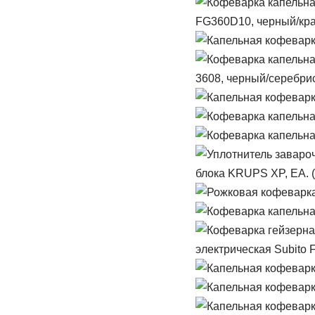
FG360D10, черный/кр
3608, черный/серебри
блока KRUPS XP, EA. 
электрическая Subito 