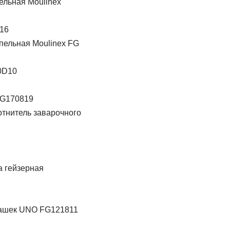
ельная Moulinex
16
пельная Moulinex FG
0D10
FG170819
отнитель заварочного
 гейзерная
чашек UNO FG121811