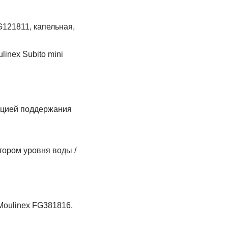
121811, капельная,
inex Subito mini
oulinex FG381816,