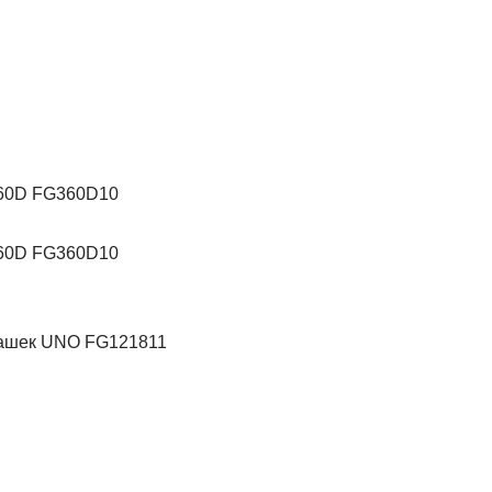
360D FG360D10
360D FG360D10
чашек UNO FG121811