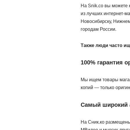
На Snik.co вы можете 
из лучших интернет-ма
Новосибирску, Нижнему
городам России.
Также люди часто и
100% гарантия о
Мы ищем товары магаз
копий — только ориги
Самый широкий 
На Сник.ко размещены 
МВидео и многих друг