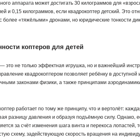
ного аппарата может достигать 30 килограммов для «взрос
 и 0,15 килограммов, если квадрокоптер детский. Это отню
 с более «тяжёлыми» дронами, но юридические тонкости ди
нности коптеров для детей
 — это не только эффектная игрушка, но и важнейший инстр
Управление квадрокоптером позволяет ребёнку в доступной
ичными законами физики, а также принципами аэродинамики
оптер работает по тому же принципу, что и вертолёт: кажда
вая разницу давления и образуя подъёмную силу. Однако, 
ется за счёт изменения шага винта и перекоса лопастей, 
стую схему, задействующую скорость вращения на индивид