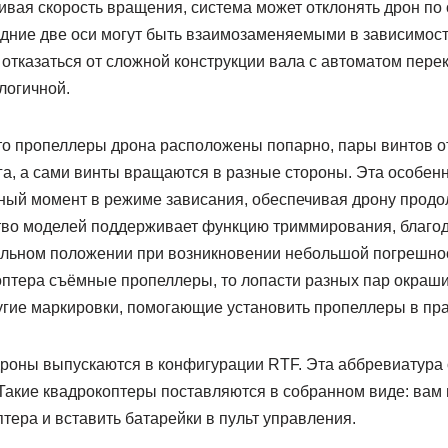
вая скорость вращения, система может отклонять дрон по 
едние две оси могут быть взаимозаменяемыми в зависимос
 отказаться от сложной конструкции вала с автоматом перек
логичной.
то пропеллеры дрона расположены попарно, пары винтов 
га, а сами винты вращаются в разные стороны. Эта особен
ный момент в режиме зависания, обеспечивая дрону продо
тво моделей поддерживает функцию триммирования, благод
альном положении при возникновении небольшой погрешн
коптера съёмные пропеллеры, то лопасти разных пар окраш
ругие маркировки, помогающие установить пропеллеры в пр
дроны выпускаются в конфигурации RTF. Эта аббревиатура о
 Такие квадрокоптеры поставляются в собранном виде: вам
тера и вставить батарейки в пульт управления.