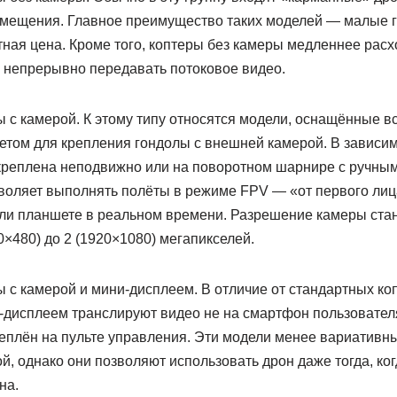
омещения. Главное преимущество таких моделей — малые г
ная цена. Кроме того, коптеры без камеры медленнее расх
о непрерывно передавать потоковое видео.
ы с камерой. К этому типу относятся модели, оснащённые 
етом для крепления гондолы с внешней камерой. В зависим
креплена неподвижно или на поворотном шарнире с ручны
воляет выполнять полёты в режиме FPV — «от первого лиц
ли планшете в реальном времени. Разрешение камеры ста
0×480) до 2 (1920×1080) мегапикселей.
 с камерой и мини-дисплеем. В отличие от стандартных ко
-дисплеем транслируют видео не на смартфон пользователя
реплён на пульте управления. Эти модели менее вариативн
й, однако они позволяют использовать дрон даже тогда, ког
на.