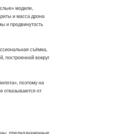
ослые» модели,
ариты и масса дрона
мы и продвинутость
ссиональная съёмка,
й, построенной вокруг
илота», поэтому на
се отказываются от
оны, предназначенные