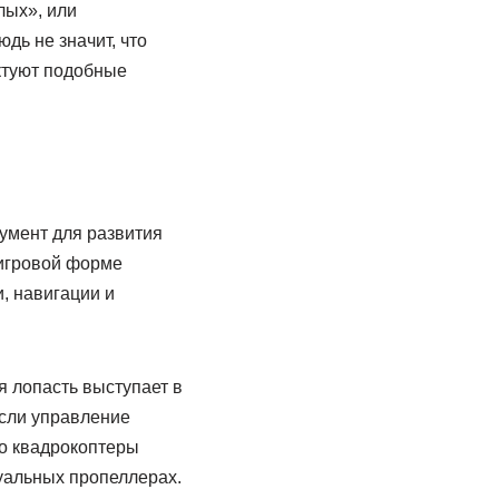
лых», или
дь не значит, что
ктуют подобные
умент для развития
 игровой форме
, навигации и
я лопасть выступает в
если управление
то квадрокоптеры
уальных пропеллерах.