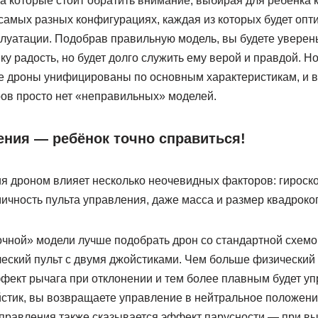
на которые стоит обратить внимание, выбирая для ребёнка 
самых разных конфигурациях, каждая из которых будет опт
луатации. Подобрав правильную модель, вы будете уверены
ку радость, но будет долго служить ему верой и правдой. Но
ие дроны унифицированы по основным характеристикам, и 
ров просто нет «неправильных» моделей.
ения — ребёнок точно справиться!
ия дроном влияет несколько неочевидных факторов: гироск
ичность пульта управления, даже масса и размер квадроко
очной» модели лучше подобрать дрон со стандартной схемо
еский пульт с двумя джойстиками. Чем больше физический
фект рычага при отклонении и тем более плавным будет уп
тик, вы возвращаете управление в нейтральное положение
 управления также сказывается эффект парусности — при 