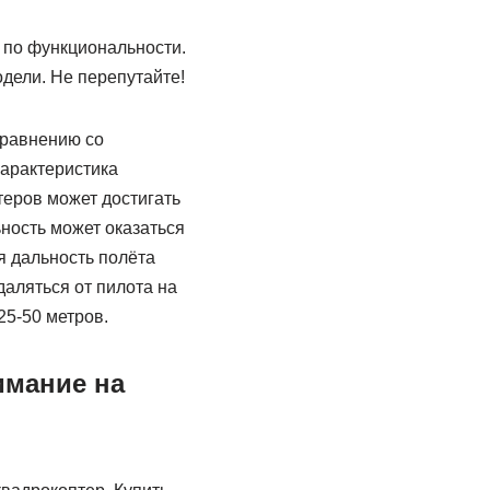
 по функциональности.
дели. Не перепутайте!
сравнению со
характеристика
теров может достигать
ность может оказаться
я дальность полёта
аляться от пилота на
25-50 метров.
имание на