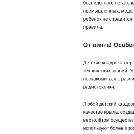
беспилотного летатель
промышленных, моделей
ребёнок не справится
правила.
От винта! Особе
Детские квадрокоптер
технических знаний. 
познакомиться с разл
радиотехники.
Любой детский квадрок
качестве крыла, созда
вертолётом осуществля
используют более про