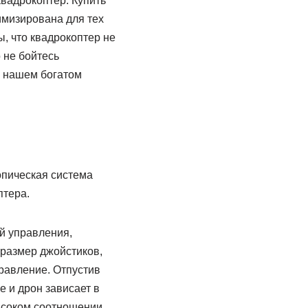
квадрокоптер. Купить
имизирована для тех
, что квадрокоптер не
 не бойтесь
в нашем богатом
опическая система
птера.
й управления,
 размер джойстиков,
равление. Отпустив
 и дрон зависает в
высоком соотношении