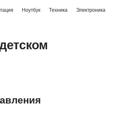
ьтация
Ноутбук
Техника
Электроника
 детском
равления