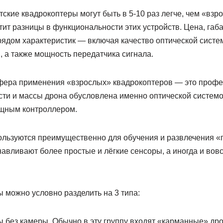
етские квадрокоптеры могут быть в 5-10 раз легче, чем «взр
тит разницы в функциональности этих устройств. Цена, габ
ядом характеристик — включая качество оптической систе
 а также мощность передатчика сигнала.
фера применения «взрослых» квадрокоптеров — это профе
сти и массы дрона обусловлена именно оптической системо
ощным контроллером.
ользуются преимущественно для обучения и развлечения «п
навливают более простые и лёгкие сенсоры, а иногда и вов
 можно условно разделить на 3 типа:
ы без камеры. Обычно в эту группу входят «карманные» др