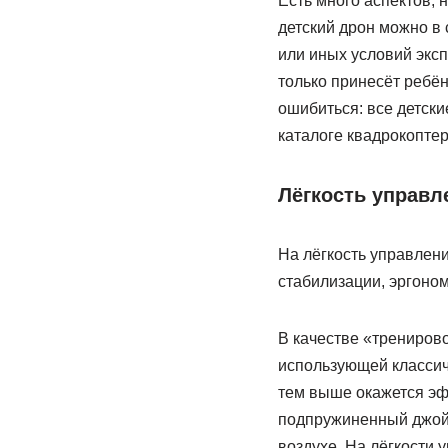
Есть много аспектов, 
детский дрон можно в 
или иных условий эксп
только принесёт ребён
ошибиться: все детск
каталоге квадрокопте
Лёгкость управл
На лёгкость управлен
стабилизации, эргоном
В качестве «трениров
использующей классич
тем выше окажется эф
подпружиненный джойс
воздухе. На лёгкости