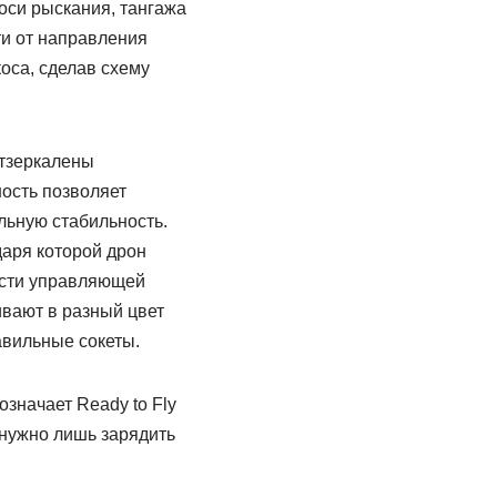
оси рыскания, тангажа
ти от направления
оса, сделав схему
отзеркалены
ность позволяет
льную стабильность.
аря которой дрон
ости управляющей
ивают в разный цвет
авильные сокеты.
значает Ready to Fly
 нужно лишь зарядить