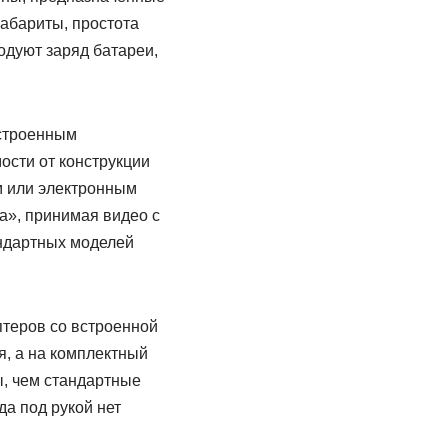
абариты, простота
одуют заряд батареи,
встроенным
ости от конструкции
м или электронным
а», принимая видео с
ндартных моделей
птеров со встроенной
, а на комплектный
ы, чем стандартные
да под рукой нет