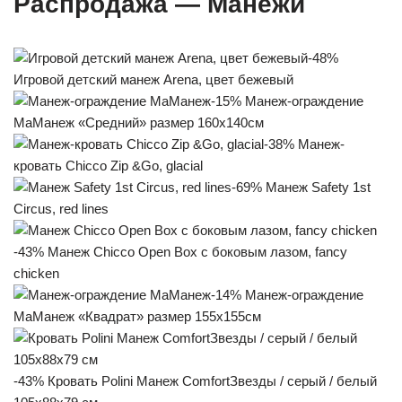
Распродажа — Манежи
-48%
Игровой детский манеж Arena, цвет бежевый
-15% Манеж-ограждение
МаМанеж «Средний» размер 160х140см
-38% Манеж-
кровать Chicco Zip &Go, glacial
-69% Манеж Safety 1st
Circus, red lines
-43% Манеж Chicco Open Box с боковым лазом, fancy
chicken
-14% Манеж-ограждение
МаМанеж «Квадрат» размер 155х155см
-43% Кровать Polini Манеж ComfortЗвезды / серый / белый