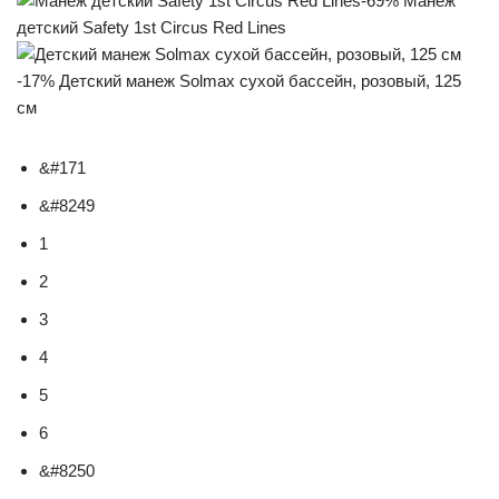
-69% Манеж
детский Safety 1st Circus Red Lines
-17% Детский манеж Solmax сухой бассейн, розовый, 125
см
&#171
&#8249
1
2
3
4
5
6
&#8250