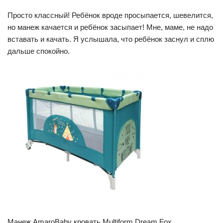
Просто классный! Ребёнок вроде просыпается, шевелится,
но манеж качается и ребёнок засыпает! Мне, маме, не надо
вставать и качать. Я услышала, что ребёнок заснул и сплю
дальше спокойно.
Манеж AmaroBaby кровать Multiform Dream Fox