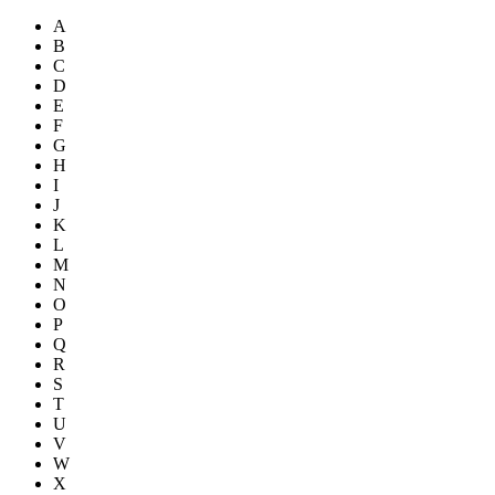
A
B
C
D
E
F
G
H
I
J
K
L
M
N
O
P
Q
R
S
T
U
V
W
X