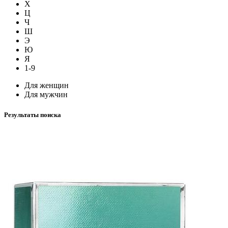
Х
Ц
Ч
Ш
Э
Ю
Я
1-9
Для женщин
Для мужчин
Результаты поиска