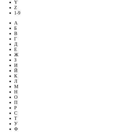
Y
Z
1-9
А
Б
В
Г
Д
Е
Ж
З
И
Й
К
Л
М
Н
О
П
Р
С
Т
У
Ф