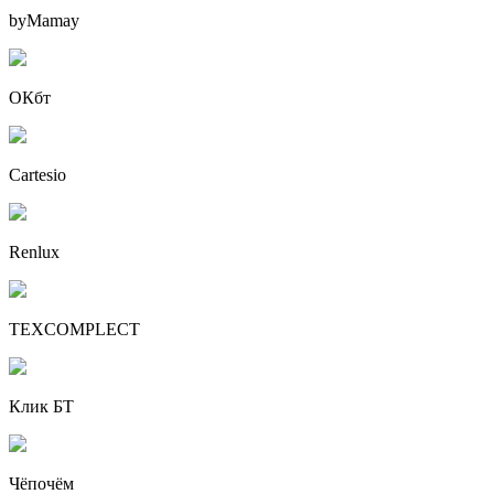
byMamay
ОКбт
Cartesio
Renlux
TEXCOMPLECT
Клик БТ
Чёпочём