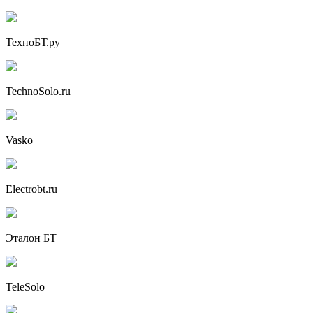
ТехноБТ.ру
TechnoSolo.ru
Vasko
Electrobt.ru
Эталон БТ
TeleSolo