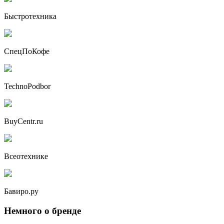
Быстротехника
СпецПоКофе
TechnoPodbor
BuyCentr.ru
Всеотехнике
Бавиро.ру
Немного о бренде