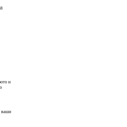
68
фото и
ю
ы ваши