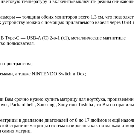
ит, цветовую температуру и включить/выключить режим снижающ
размеры — толщина обоих мониторов всего 1,3 см, что позволяет
 к устройству можно с помощью прилагаемого кабеля через USB-
USB Type-C — USB-A (C) 2-в-1 (x1), металлические магнитные
тво пользователя.
о пространства;
емами, а также NINTENDO Switch и Dex;
ли Вам срочно нужно купить матрицу для ноутбука, произведён
vo , Packard bell , Samsung , Sony или Toshiba , то Вы на правил
матрицы в диапазоне диагоналей от 8 до 17 дюймов и ещё надол
этой странице матрицы систематизированы как по маркам и мод
м самих матриц.