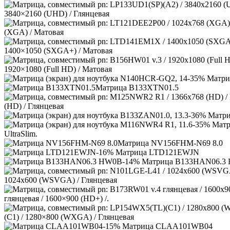
3840×2160 (UHD) / Глянцевая
(XGA) / Матовая
1400×1050 (SXGA+) / Матовая
1920×1080 (Full HD) / Матовая
-35% Матриц
Матрица B133XTN01.5
(HD) / Глянцевая
-36% Матриц
-35% Матр
UltraSlim.
Матрица NV156FHM-N69 8.0
-16% Матрица LTD121EWJN
-14% Матрица B133HAN06.3
1024х600 (WSVGA) / Глянцевая
глянцевая / 1600×900 (HD+) /.
(C1) / 1280×800 (WXGA) / Глянцевая
-15% Матрица CLAA101WB04