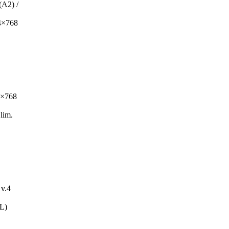
A2) /
4×768
6×768
lim.
v.4
L)