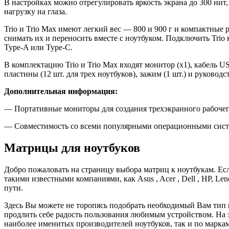
В настройках можно отрегулировать яркость экрана до 300 н
нагрузку на глаза.
Trio и Trio Max имеют легкий вес — 800 и 900 г и компактные 
снимать их и переносить вместе с ноутбуком. Подключить Trio
Type-A или Type-C.
В комплектацию Trio и Trio Max входят монитор (x1), кабель 
пластины (12 шт. для трех ноутбуков), зажим (1 шт.) и руководс
Дополнительная информация:
— Портативные мониторы для создания трехэкранного рабочег
— Совместимость со всеми популярными операционными сист
Матрицы для ноутбуков
Добро пожаловать на страницу выбора матриц к ноутбукам. Ес
такими известными компаниями, как Asus , Acer , Dell , HP, Leno
пути.
Здесь Вы можете не торопясь подобрать необходимый Вам тип 
продлить себе радость пользования любимым устройством. На 
наиболее именитых производителей ноутбуков, так и по марка