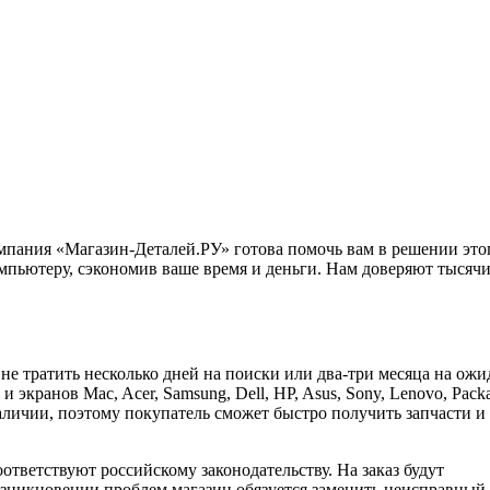
омпания «Магазин-Деталей.РУ» готова помочь вам в решении это
мпьютеру, сэкономив ваше время и деньги. Нам доверяют тысяч
 не тратить несколько дней на поиски или два-три месяца на ож
экранов Mac, Acer, Samsung, Dell, HP, Asus, Sony, Lenovo, Pack
 наличии, поэтому покупатель сможет быстро получить запчасти и
оответствуют российскому законодательству. На заказ будут
озникновении проблем магазин обязуется заменить неисправный