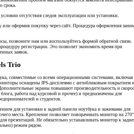
о срока.
 условии отсутствия следов эксплуатации или установки.
у или оформив покупку через сайт. Процедура оформления зани
росы, позвоните нам или воспользуйтесь формой обратной связи.
процедуру регистрации. Это позволит экономить время при
енных заявок.
s Trio
бука, совместимые со всеми операционными системами, включая
ониторы оснащены IPS-дисплеями с антибликовым покрытием 
 Дополнительные экраны повышают производительность и скоро
блога, работа над курсовой и прочее) и предназначены для
редпринимателей и студентов.
ением для установки к задней панели ноутбука и зажимами для
чего места. Крепление позволяет поворачивать монитор на 270°,
 для презентаций. Не обязательно устанавливать монитор к задне
ально) режим рядом.