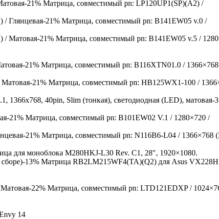
-21% Матрица, совместимый pn: LP120UP1(SP)(A2) /
-21% Матрица, совместимый pn: B141EW05 v.0 /
-21% Матрица, совместимый pn: B141EW05 v.5 / 128
-21% Матрица, совместимый pn: B116XTN01.0 / 1366×768
-21% Матрица, совместимый pn: HB125WX1-100 / 1366
-
-21% Матрица, совместимый pn: B101EW02 V.1 / 1280×720 /
-21% Матрица, совместимый pn: N116B6-L04 / 1366×768 (
ица для моноблока M280HKJ-L30 Rev. C1, 28″, 1920×1080.
-13% Матрица RB2LM215WF4(TA)(Q2) для Asus VX228H
-22% Матрица, совместимый pn: LTD121EDXP / 1024×7
Envy 14