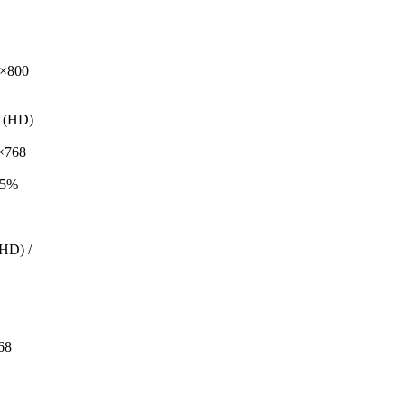
0×800
 (HD)
×768
35%
HD) /
68