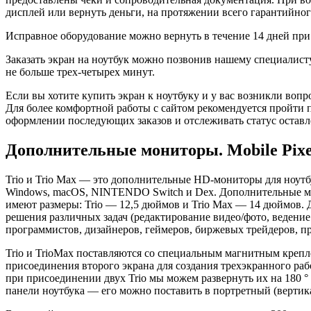
дисплей или вернуть деньги, на протяжении всего гарантийног
Исправное оборудование можно вернуть в течение 14 дней при
Заказать экран на ноутбук можно позвонив нашему специалист
не больше трех-четырех минут.
Если вы хотите купить экран к ноутбуку и у вас возникли воп
Для более комфортной работы с сайтом рекомендуется пройти 
оформлении последующих заказов и отслеживать статус оставл
Дополнительные мониторы. Mobile Pixel
Trio и Trio Max — это дополнительные HD-мониторы для ноут
Windows, macOS, NINTENDO Switch и Dex. Дополнительные м
имеют размеры: Trio — 12,5 дюймов и Trio Max — 14 дюймов.
решения различных задач (редактирование видео/фото, ведение 
программистов, дизайнеров, геймеров, биржевых трейдеров, п
Trio и TrioMax поставляются со специальным магнитным крепл
присоединения второго экрана для создания трехэкранного рабо
при присоединении двух Trio мы можем развернуть их на 180 °
панели ноутбука — его можно поставить в портретный (вертик