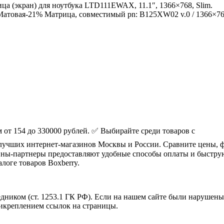
ца (экран) для ноутбука LTD111EWAX, 11.1″, 1366×768, Slim.
-21% Матрица, совместимый pn: B125XW02 v.0 / 1366×7
от 154 до 330000 рублей. ✅ Выбирайте среди товаров с
 лучших интернет-магазинов Москвы и России. Сравните цены, 
ины-партнеры предоставляют удобные способы оплаты и быстру
логе товаров Boxberry.
дником (ст. 1253.1 ГК РФ). Если на нашем сайте были нарушен
рикреплением ссылок на страницы.