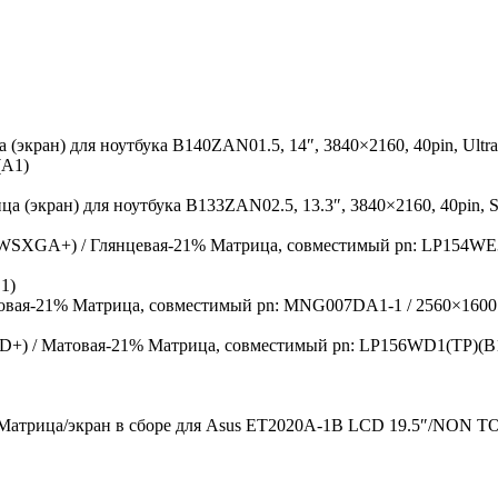
 (экран) для ноутбука B140ZAN01.5, 14″, 3840×2160, 40pin, Ultra
(A1)
а (экран) для ноутбука B133ZAN02.5, 13.3″, 3840×2160, 40pin, S
-21% Матрица, совместимый pn: LP154WE
1)
-21% Матрица, совместимый pn: MNG007DA1-1 / 2560×1600 
-21% Матрица, совместимый pn: LP156WD1(TP)(B1
Матрица/экран в сборе для Asus ET2020A-1B LCD 19.5″/NON 