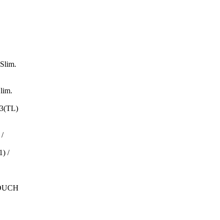
Slim.
lim.
3(TL)
/
) /
TOUCH