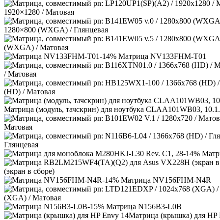
1920×1280 / Матовая
1280×800 (WXGA) / Глянцевая
(WXGA) / Матовая
-14% Матрица NV133FHM-T01
/ Матовая
(HD) / Матовая
Матрица (модуль, тачскрин) для ноутбука CLAA101WB03, 10.1.
Матовая
Глянцевая
-14% Матр
(экран в сборе)
-14% Матрица NV156FHM-N4R
(XGA) / Матовая
-15% Матрица N156B3-L0B
Матрица (крышка) для HP 