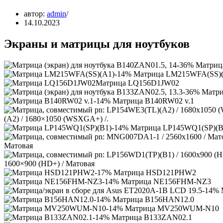
автор:
admin
14.10.2023
Экраны и матрицы для ноутбуков
-36% Матрица
-14% Матрица LM215WFA(SS)
Матрица LQ156D1JW02
-36% Матриц
-14% Матрица B140RW02 v.1
(A2) / 1680×1050 (WSXGA+) /.
-14% Матрица LP145WQ1(SP)(B
Матовая
1600×900 (HD+) / Матовая
-17% Матрица HSD121PHW2
-14% Матрица NE156FHM-NZ3
-14% 
-14% Матрица B156HAN12.0
-14% Матрица MV250WUM-N10
-14% Матрица B133ZAN02.1